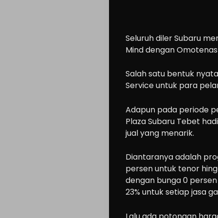
Cars
Motorcycle
Seluruh diler Subaru me
Ride
Mind dengan Omotenash
n
Drive
Salah satu bentuk nyat
Service untuk para pel
Modification
Tips
Adapun pada periode pe
Community
Plaza Subaru Tebet had
jual yang menarik.
Accessories
Lifestyle
Diantaranya adalah pro
About
persen untuk tenor hing
dengan bunga 0 persen 
us
23% untuk setiap jasa gan
Lalu ada potongan harga
Search