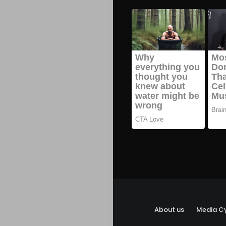
About us
Media Cy