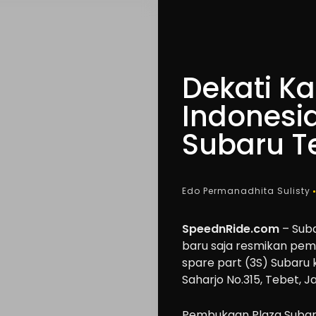
Dekati K
Indonesi
Subaru T
Edo Permanadhita Sulisty
SpeednRide.com
– Suba
baru saja resmikan pemb
spare part (3S) Subaru ke
Saharjo No.315, Tebet, J
Pembukaan Plaza Subar