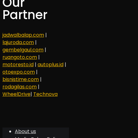
Our
Partner
jadwalbalap.com
|
lajuroda.com
|
gembelgaul.com
|
ruangoto.com
|
motoresto.id
|
autoplus.id
|
otoexpo.com
|
bisnistime.com
|
rodagilas.com
|
WheelDrive
|
Technova
About us