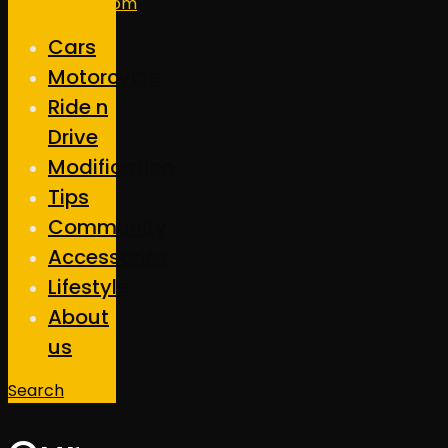
Cars
Motorcycle
Ride n
Drive
Modification
Tips
Community
Accessories
Lifestyle
About
us
Search