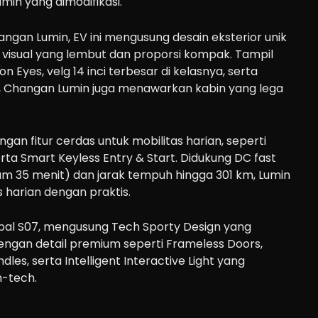
min yang dimodifikasi.
gan Lumin, EV ini mengusung desain eksterior unik
s visual yang lembut dan proporsi kompak. Tampil
Eyes, velg 14 inci terbesar di kelasnya, serta
, Changan Lumin juga menawarkan kabin yang lega
gan fitur cerdas untuk mobilitas harian, seperti
serta Smart Keyless Entry & Start. Didukung DC fast
m 35 menit) dan jarak tempuh hingga 301 km, Lumin
s harian dengan praktis.
epal S07, mengusung Tech Sporty Design yang
dengan detail premium seperti Frameless Doors,
dles, serta Intelligent Interactive Light yang
-tech.