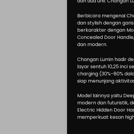
dan dua unit Changan Lu
Berbicara mengenai Chan
dan stylish dengan gari
berkarakter dengan Moon 
Concealed Door Handle
dan modern.
Changan Lumin hadir den
layar sentuh 10,25 inci 
charging (30%–80% dala
siap menunjang aktivita
Model lainnya yaitu De
modern dan futuristik, 
Electric Hidden Door Han
memperkuat kesan high
Cars