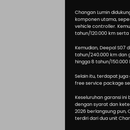
Motorcycle
Changan Lumin didukun
Ride
komponen utama, seperti
n
vehicle controller. Kem
Drive
tahun/120.000 km serta
Modification
Kemudian, Deepal S07 d
Tips
tahun/240.000 km dan ga
Community
hingga 8 tahun/150.000 
Accessories
Selain itu, terdapat ju
Lifestyle
free service package s
About
us
Keseluruhan garansi ini
dengan syarat dan kete
2026 berlangsung pun, 
terdiri dari dua unit Ch
Search