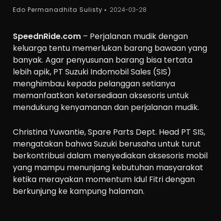
Edo Permanadhita Sulisty
2024-03-28
SpeednRide.com
– Perjalanan mudik dengan
keluarga tentu memerlukan barang bawaan yang
banyak. Agar penyusunan barang bisa tertata
lebih apik, PT Suzuki Indomobil Sales (SIS)
menghimbau kepada pelanggan setianya
memanfaatkan ketersediaan aksesoris untuk
mendukung kenyamanan dan perjalanan mudik.
Christina Yuwantie, Spare Parts Dept. Head PT SIS,
mengatakan bahwa Suzuki berusaha untuk turut
berkontribusi dalam menyediakan aksesoris mobil
yang mampu menunjang kebutuhan masyarakat
ketika merayakan momentum Idul Fitri dengan
berkunjung ke kampung halaman.