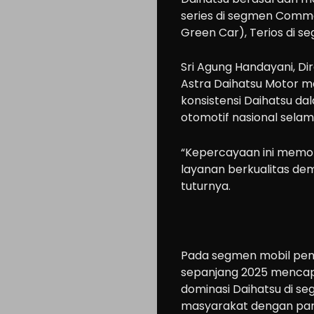
series di segmen Comme
Green Car), Terios di s
Sri Agung Handayani, D
Astra Daihatsu Motor m
konsistensi Daihatsu d
otomotif nasional selam
“Kepercayaan ini memot
layanan berkualitas de
tuturnya.
Pada segmen mobil penu
sepanjang 2025 mencapai
dominasi Daihatsu di s
masyarakat dengan pan