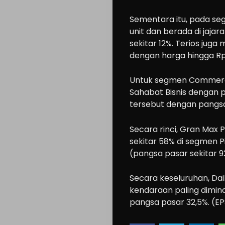
Sementara itu, pada se
unit dan berada di jaja
Cars
sekitar 12%. Terios jug
Motorcycle
dengan harga hingga Rp
Ride
Untuk segmen Commercia
n
Sahabat Bisnis dengan p
Drive
tersebut dengan pangsa
Modification
Secara rinci, Gran Max 
Tips
sekitar 58% di segmen Pi
Community
(pangsa pasar sekitar 
Accessories
Secara keseluruhan, Da
Lifestyle
kendaraan paling dimin
About
pangsa pasar 32,5%. (EP
us