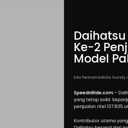
Daihatsu
Ke-2 Penj
Model Pal
Edo Permanadhita Sulisty
SpeednRide.com
– Daih
yang tetap solid. Sepa
penjualan ritel 137.835 un
Kontributor utama yang
Daihatsu berasal dari m