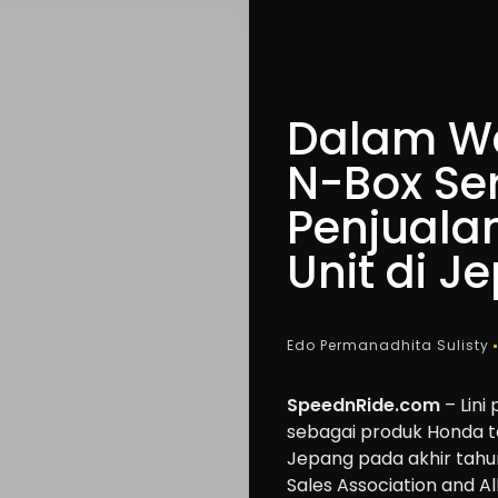
Dalam Wa
N-Box Ser
Penjualan
Unit di J
Edo Permanadhita Sulisty
SpeednRide.com
– Lini
sebagai produk Honda te
Jepang pada akhir tahu
Sales Association and Al