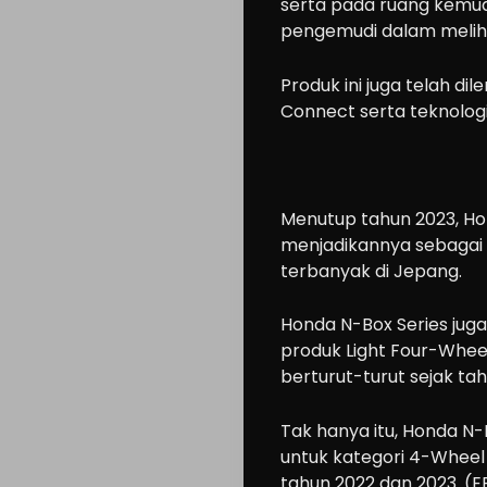
serta pada ruang kemudi
pengemudi dalam melihat
Produk ini juga telah di
Connect serta teknolog
Cars
Motorcycle
Menutup tahun 2023, Hon
menjadikannya sebagai 
Ride
terbanyak di Jepang.
n
Drive
Honda N-Box Series juga
produk Light Four-Wheel
Modification
berturut-turut sejak ta
Tips
Community
Tak hanya itu, Honda N-
Accessories
untuk kategori 4-Wheel 
tahun 2022 dan 2023. (E