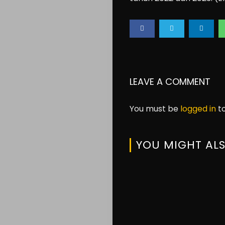
Lifestyle
About
us
Search
LEAVE A COMMENT
You must be
logged in
to
YOU MIGHT ALS