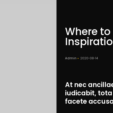
Where to 
Inspirati
Admin
2020-08-14
At nec ancilla
iudicabit, tota
facete accus