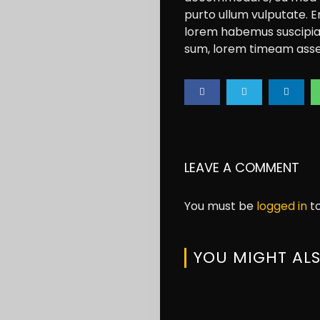
Lifestyle
purto ullum vulputate. E
About
lorem habemus suscipian
sum, lorem timeam assen
us
Search
LEAVE A COMMENT
You must be
logged in
to
YOU MIGHT ALS