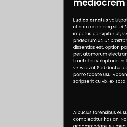
mediocrem 
Ludico ornatus
volutpat
utinam adipiscing sit ei.
impetus percipitur ut, vi
phaedrum ut.
Ut omitta
dissentias est, option p
Cars
per, atomorum electram i
Motorcycle
tractatos voluptaria inst
Ride
vix wisi zril. Sed doctus 
porro facete usu. Voce
n
scripserit cu vix, ex tot
Drive
Modification
Tips
Community
Albucius forensibus ei,
complectitur has an. N
Accessories
accommodare, eu mea vid