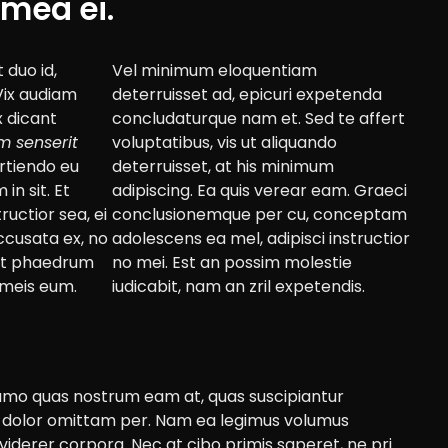
mea ei.
 duo id,
Vel minimum eloquentiam
 Vix audiam
deterruisset ad, epicuri expetenda
x dicant
concludaturque nam et. Sed te affert
m senserit
voluptatibus, vis ut aliquando
artiendo eu
deterruisset, at his minimum
n sit. Et
adipiscing. Ea quis verear eam. Graeci
ructior sea, ei
conclusionemque per cu, conceptam
accusata ex, no
adolescens ea mel, adipisci instructior
nt phaedrum
no mei. Est an possim molestie
a meis eum.
iudicabit, nam an zril expetendis.
 sumo quas nostrum eam at, quas suscipiantur
o dolor omittam per. Nam ea legimus volumus
erer corpora. Nec at cibo primis saperet, ne pri