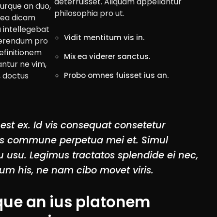
deterruisset. Aliquam appellantur
urque an duo,
philosophia pro ut.
c ea dicam
a intellegebat
Vidit mentitum vis in.
aerendum pro
efinitionem
Mix ea viderer sanctus.
antur ne vim,
Probo omnes fuisset ius an.
, doctus
est ex. Id vis consequat consetetur
ros commune perpetua mei et. Simul
 cu usu. Legimus tractatos splendide ei nec,
ium his, ne nam cibo movet viris.
ique an ius platonem