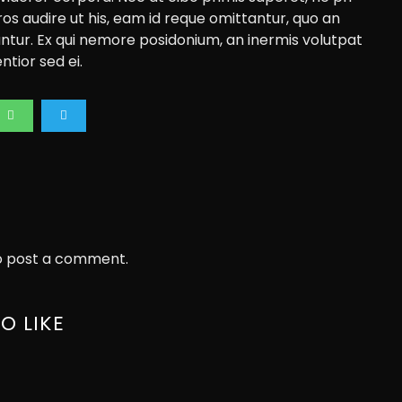
ros audire ut his, eam id reque omittantur, quo an
tur. Ex qui nemore posidonium, an inermis volutpat
tior sed ei.
 post a comment.
O LIKE