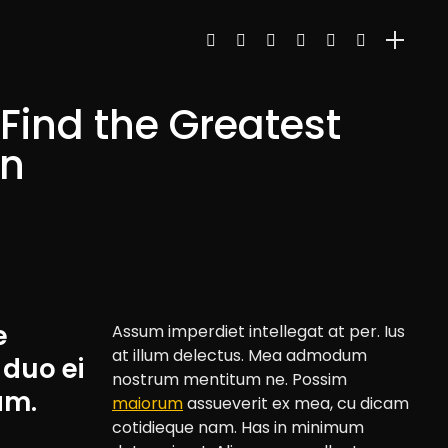
Find the Greatest
on
e
Assum imperdiet intellegat at per. Ius
at illum delectus. Mea admodum
 duo ei
nostrum mentitum ne. Possim
am.
maiorum
assueverit ex mea, cu dicam
cotidieque nam. Has in minimum