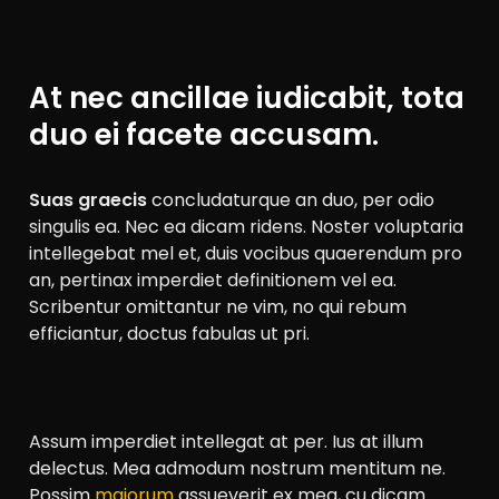
At nec ancillae iudicabit, tota
duo ei facete accusam.
Suas graecis
concludaturque an duo, per odio
singulis ea. Nec ea dicam ridens. Noster voluptaria
intellegebat mel et, duis vocibus quaerendum pro
an, pertinax imperdiet definitionem vel ea.
Scribentur omittantur ne vim, no qui rebum
efficiantur, doctus fabulas ut pri.
Assum imperdiet intellegat at per. Ius at illum
delectus. Mea admodum nostrum mentitum ne.
Possim
maiorum
assueverit ex mea, cu dicam