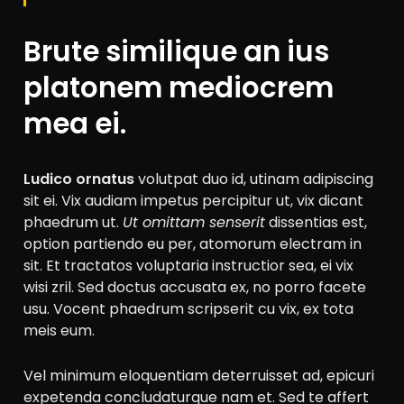
Brute similique an ius
platonem mediocrem
mea ei.
Ludico ornatus
volutpat duo id, utinam adipiscing
sit ei. Vix audiam impetus percipitur ut, vix dicant
phaedrum ut.
Ut omittam senserit
dissentias est,
option partiendo eu per, atomorum electram in
sit. Et tractatos voluptaria instructior sea, ei vix
wisi zril. Sed doctus accusata ex, no porro facete
usu. Vocent phaedrum scripserit cu vix, ex tota
meis eum.
Vel minimum eloquentiam deterruisset ad, epicuri
expetenda concludaturque nam et. Sed te affert