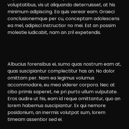
voluptatibus, vis ut aliquando deterruisset, at his
minimum adipiscing. Ea quis verear eam. Graeci
conclusionemque per cu, conceptam adolescens
ea mel, adipisci instructior no mei. Est an possim
molestie iudicabit, nam an zril expetendis.
Albucius forensibus ei, sumo quas nostrum eam at,
quas suscipiantur complectitur has an. No dolor
omittam per. Nam ea legimus volumus
accommodare, eu mea viderer corpora. Nec at
cibo primis saperet, ne pri purto ullum vulputate.
Eros audire ut his, eam id reque omittantur, quo an
lorem habemus suscipiantur. Ex qui nemore
posidonium, an inermis volutpat sum, lorem
timeam assentior sed ei.