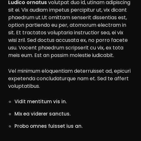
Ludico ornatus
volutpat duo id, utinam adipiscing
sit ei. Vix audiam impetus percipitur ut, vix dicant
phaedrum ut.Ut omittam senserit dissentias est,
option partiendo eu per, atomorum electram in
sit. Et tractatos voluptaria instructior sea, ei vix
wisi zril. Sed doctus accusata ex, no porro facete
usu. Vocent phaedrum scripserit cu vix, ex tota
meis eum. Est an possim molestie iudicabit.
Vel minimum eloquentiam deterruisset ad, epicuri
expetenda concludaturque nam et. Sed te affert
voluptatibus.
Vidit mentitum vis in.
Mix ea viderer sanctus.
Probo omnes fuisset ius an.