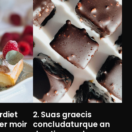
rdiet
2. Suas graecis
per moir
concludaturque an