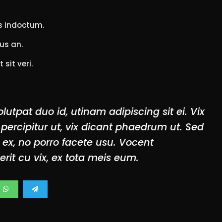
s indoctum.
us an.
t sit veri.
lutpat duo id, utinam adipiscing sit ei. Vix
ercipitur ut, vix dicant phaedrum ut. Sed
ex, no porro facete usu. Vocent
rit cu vix, ex tota meis eum.