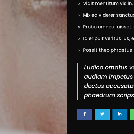
Modification
Vidit mentitum vis in.
Tips
Mix ea viderer sanctu
Community
Probo omnes fuisset i
Accessories
Id eripuit veritus ius, e
Lifestyle
About
Possit theo phrastus
us
Ludico ornatus vo
audiam impetus p
Search
doctus accusata 
phaedrum scripse