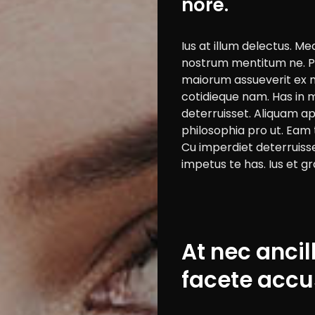
nore.
Ius at illum delectus. 
nostrum mentitum ne. 
maiorum assueverit ex 
cotidieque nam. Has in
deterruisset. Aliquam a
philosophia pro ut. Eam 
Cu imperdiet deterruisset
impetus te has. Ius et gr
Cars
Motorcycle
At nec ancil
Ride
facete acc
n
Drive