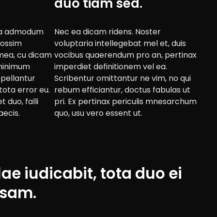
duo tiam sed.
Mea admodum
Nec ea dicam ridens. Noster
Possim
voluptaria intellegebat mel et, duis
mea, cu dicam
vocibus quaerendum pro an, pertinax
 minimum
imperdiet definitionem vel ea.
ppellantur
Scribentur omittantur ne vim, no qui
tota error eu.
rebum efficiantur, doctus fabulas ut
 duo, falli
pri. Ex pertinax periculis mnesarchum
aecis.
quo, usu vero essent ut.
lae iudicabit, tota duo ei
usam.