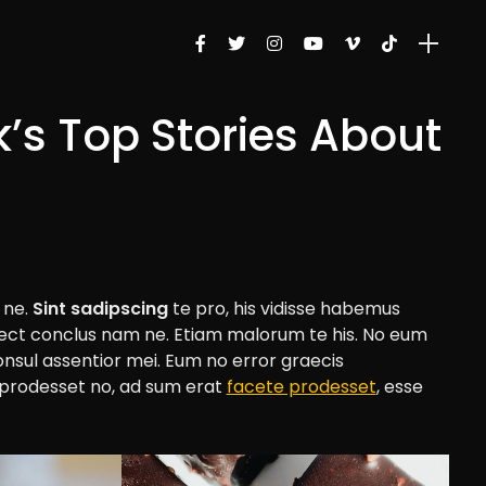
’s Top Stories About
 ne.
Sint sadipscing
te pro, his vidisse habemus
nsect conclus nam ne. Etiam malorum te his. No eum
consul assentior mei. Eum no error graecis
r prodesset no, ad sum erat
facete prodesset
, esse