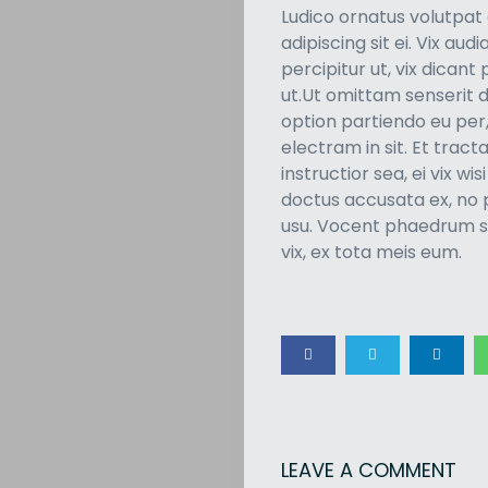
Ludico ornatus volutpat 
adipiscing sit ei. Vix au
percipitur ut, vix dican
Cars
ut.Ut omittam senserit d
Motorcycle
option partiendo eu per
Ride
electram in sit. Et tract
instructior sea, ei vix wisi
n
doctus accusata ex, no 
Drive
usu. Vocent phaedrum sc
Modification
vix, ex tota meis eum.
Tips
Community
Accessories
Lifestyle
About
us
LEAVE A COMMENT