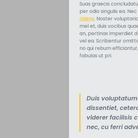
Suas graecis concludatu
per odio singulis ea. Ne
ridens
. Noster voluptari
mel et, duis vocibus qu
an, pertinax imperdiet d
vel ea. Scribentur omitt
no qui rebum efficiantur
fabulas ut pri.
Duis voluptatum 
dissentiet, cete
viderer facilisis
nec, cu ferri adv