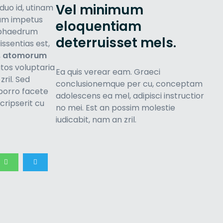
Vel minimum
duo id, utinam
diam impetus
eloquentiam
t phaedrum
deterruisset mels.
issentias est,
,
atomorum
atos voluptaria
Ea quis verear eam. Graeci
 zril. Sed
conclusionemque per cu, conceptam
porro facete
adolescens ea mel, adipisci instructior
ripserit cu
no mei. Est an possim molestie
iudicabit, nam an zril.