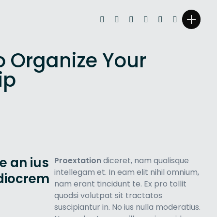
to Organize Your
ip
e an ius
Proextation
diceret, nam qualisque
intellegam et. In eam elit nihil omnium,
diocrem
nam erant tincidunt te. Ex pro tollit
quodsi volutpat sit tractatos
suscipiantur in. No ius nulla moderatius.