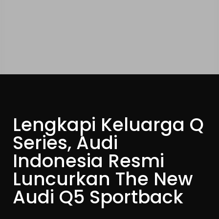
Lengkapi Keluarga Q
Series, Audi
Indonesia Resmi
Luncurkan The New
Audi Q5 Sportback