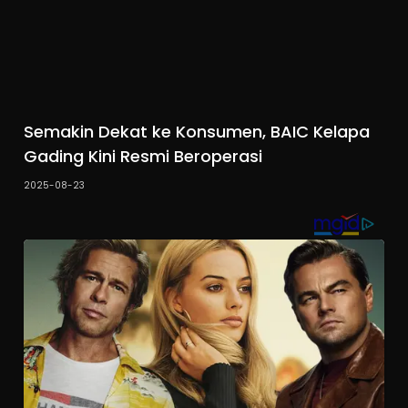
Semakin Dekat ke Konsumen, BAIC Kelapa
Gading Kini Resmi Beroperasi
2025-08-23