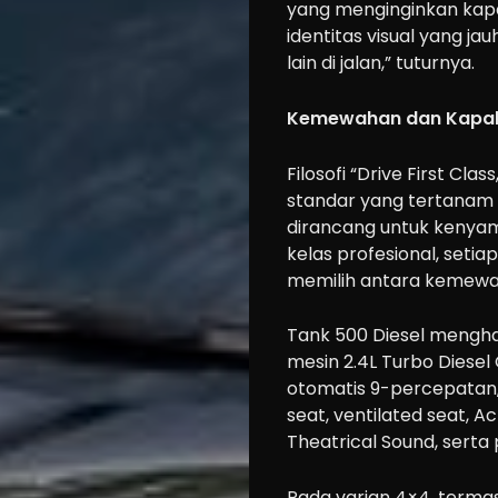
yang menginginkan kapa
identitas visual yang ja
lain di jalan,” tuturnya.
Kemewahan dan Kapabi
Filosofi “Drive First Cl
standar yang tertanam di
dirancang untuk kenyam
kelas profesional, setia
memilih antara kemewa
Tank 500 Diesel mengha
Cars
mesin 2.4L Turbo Diese
Motorcycle
otomatis 9-percepatan,
Ride
seat, ventilated seat, A
Theatrical Sound, serta 
n
Drive
Pada varian 4×4, termasu