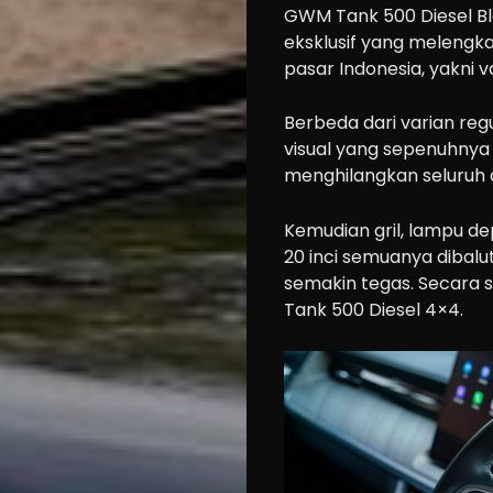
GWM Tank 500 Diesel Bla
eksklusif yang melengka
pasar Indonesia, yakni v
Berbeda dari varian regu
visual yang sepenuhnya b
menghilangkan seluruh 
Kemudian gril, lampu dep
20 inci semuanya dibal
semakin tegas. Secara sp
Tank 500 Diesel 4×4.