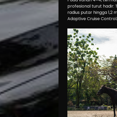
Modification
profesional turut hadir:
Tips
radius putar hingga 1,2 
Adaptive Cruise Control
Community
Accessories
Lifestyle
About
us
Search