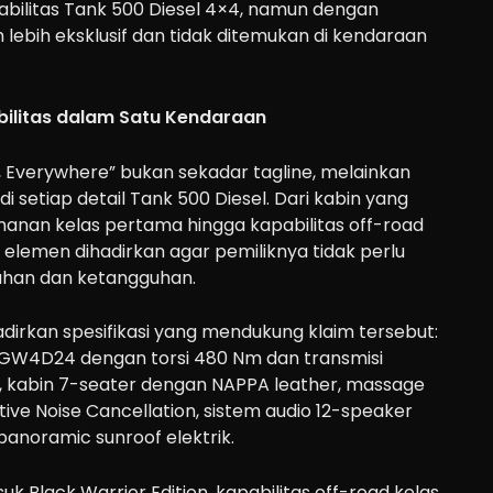
bilitas Tank 500 Diesel 4×4, namun dengan
uh lebih eksklusif dan tidak ditemukan di kendaraan
litas dalam Satu Kendaraan
ass, Everywhere” bukan sekadar tagline, melainkan
 setiap detail Tank 500 Diesel. Dari kabin yang
anan kelas pertama hingga kapabilitas off-road
p elemen dihadirkan agar pemiliknya tidak perlu
han dan ketangguhan.
dirkan spesifikasi yang mendukung klaim tersebut:
l GW4D24 dengan torsi 480 Nm dan transmisi
 kabin 7-seater dengan NAPPA leather, massage
ctive Noise Cancellation, sistem audio 12-speaker
panoramic sunroof elektrik.
k Black Warrior Edition, kapabilitas off-road kelas