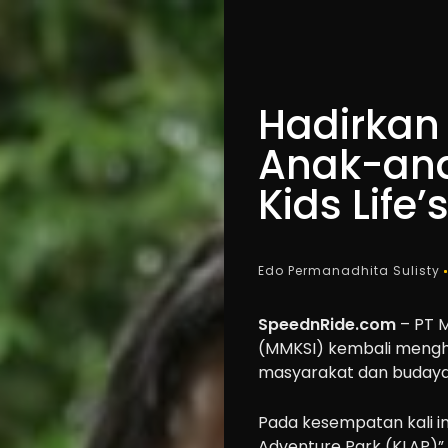
Hadirkan
Anak-anak
Kids Life
Edo Permanadhita Sulisty
SpeednRide.com
– PT M
(MMKSI) kembali mengh
masyarakat dan budaya 
Pada kesempatan kali i
Adventure Park (KLAP)” 