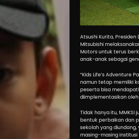
Cars
Atsushi Kurita, Preside
Motorcycle
Mitsubishi melaksanakan
Motors untuk terus berk
Ride
anak-anak sebagai gene
n
Drive
“Kids Life’s Adventure 
namun tetap memiliki k
Modification
peserta bisa mendapat
Tips
diimplementasikan oleh 
Community
Tidak hanya itu, MMKSI
Accessories
bentuk perbaikan dan p
Lifestyle
sekolah yang diundang,
About
masing-masing institusi 