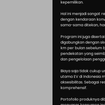
Modification
kepemilikan.
Tips
Hal ini menjadi sangat
Community
dengan kendaraan konven
Accessories
sama-sama ditekan, ham
Lifestyle
Program ini juga diserta
About
digabungkan dengan ske
us
km per bulan sebelum b
pendekatan yang seimb
dan pengelolaan penggun
Search
Biaya saja tidak cukup 
utama EV di Indonesia m
aksesibilitas. Sebagai
komprehensif.
Portofolio produknya di
menyasar konsumen indi