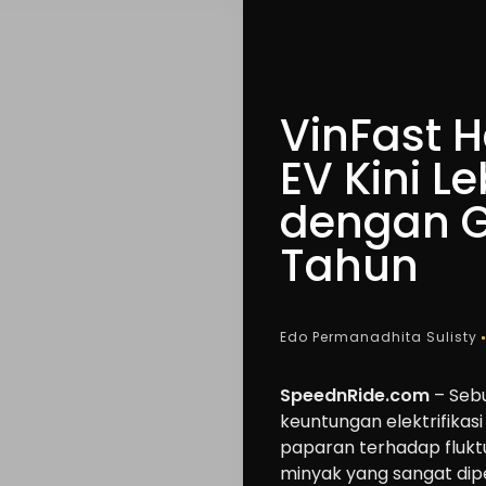
VinFast 
EV Kini L
dengan Gr
Tahun
Edo Permanadhita Sulisty
SpeednRide.com
– Sebu
keuntungan elektrifikas
paparan terhadap flukt
minyak yang sangat dip