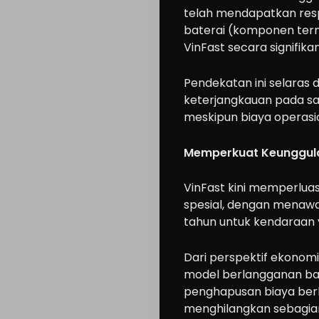
telah mendapatkan resp
baterai (komponen term
VinFast secara signifik
Pendekatan ini selaras 
keterjangkauan pada s
meskipun biaya operasio
Memperkuat Keunggula
VinFast kini memperlua
spesial, dengan menawa
Cars
tahun untuk kendaraan y
Motorcycle
Ride
Dari perspektif ekonomi, 
model berlangganan bat
n
penghapusan biaya berl
Drive
menghilangkan sebagian