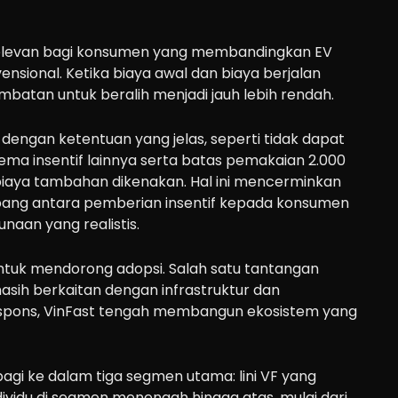
 relevan bagi konsumen yang membandingkan EV
sional. Ketika biaya awal dan biaya berjalan
batan untuk beralih menjadi jauh lebih rendah.
i dengan ketentuan yang jelas, seperti tidak dapat
ma insentif lainnya serta batas pemakaian 2.000
iaya tambahan dikenakan. Hal ini mencerminkan
ang antara pemberian insentif kepada konsumen
aan yang realistis.
untuk mendorong adopsi. Salah satu tantangan
asih berkaitan dengan infrastruktur dan
 respons, VinFast tengah membangun ekosistem yang
bagi ke dalam tiga segmen utama: lini VF yang
vidu di segmen menengah hingga atas, mulai dari