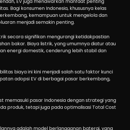
h rendah, EV juga menawarkan manfaat penting
ilitas. Bagi konsumen Indonesia, khususnya kelas
berkembang, kemampuan untuk mengelola dan
uaran menjadi semakin penting.
trik secara signifikan mengurangi ketidakpastian
ahan bakar. Biaya listrik, yang umumnya diatur atau
kan energi domestik, cenderung lebih stabil dan
litas biaya ini kini menjadi salah satu faktor kunci
atan adopsi EV di berbagai pasar berkembang,
ast memasuki pasar Indonesia dengan strategi yang
da produk, tetapi juga pada optimalisasi Total Cost
ulannya adalah model berlangganan baterai, yang