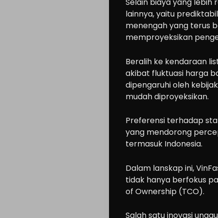
Selain biaya yang lebi
lainnya, yaitu prediktab
menengah yang terus 
memproyeksikan pengel
Beralih ke kendaraan lis
akibat fluktuasi harga b
dipengaruhi oleh kebija
mudah diproyeksikan.
Preferensi terhadap stabi
yang mendorong percep
termasuk Indonesia.
Dalam lanskap ini, VinF
tidak hanya berfokus pa
of Ownership (TCO).
Salah satu inovasi ungg