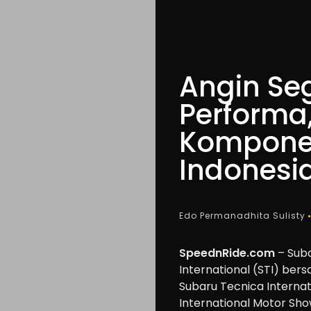
Angin Se
Performa
Komponen
Indonesi
Edo Permanadhita Sulisty
SpeednRide.com
– Suba
International (STI) be
Subaru Tecnica Internat
International Motor Sho