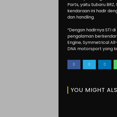
Accessories
Parts, yaitu Subaru BRZ
Lifestyle
kendaraan ini hadir de
dan handling.
About
us
“Dengan hadirnya STI di
pengalaman berkendara 
Engine, Symmetrical All
Search
DNA motorsport yang kua
YOU MIGHT ALS