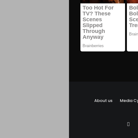
About us
Media Cy