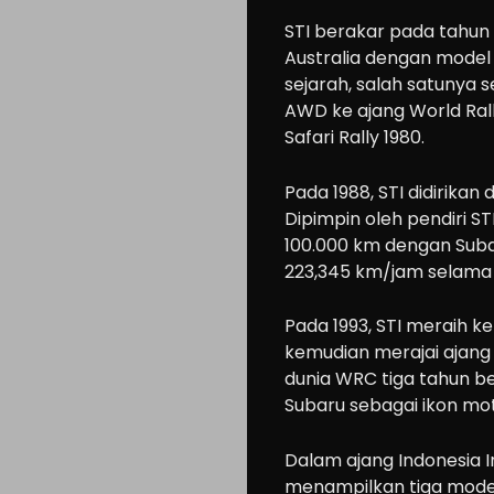
STI berakar pada tahun 
Australia dengan model 
sejarah, salah satunya
AWD ke ajang World Ra
Safari Rally 1980.
Pada 1988, STI didirika
Dipimpin oleh pendiri ST
Cars
100.000 km dengan Suba
Motorcycle
223,345 km/jam selama 
Ride
Pada 1993, STI meraih 
n
kemudian merajai ajang 
Drive
dunia WRC tiga tahun be
Modification
Subaru sebagai ikon mot
Tips
Dalam ajang Indonesia I
Community
menampilkan tiga model