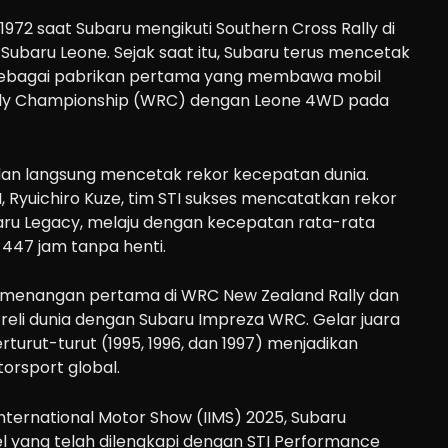
1972 saat Subaru mengikuti Southern Cross Rally di
Subaru Leone. Sejak saat itu, Subaru terus mencetak
 sebagai pabrikan pertama yang membawa mobil
lly Championship (WRC) dengan Leone 4WD pada
n dan langsung mencetak rekor kecepatan dunia.
I, Ryuichiro Kuze, tim STI sukses mencatatkan rekor
ru Legacy, melaju dengan kecepatan rata-rata
447 jam tanpa henti.
kemenangan pertama di WRC New Zealand Rally dan
reli dunia dengan Subaru Impreza WRC. Gelar juara
rturut-turut (1995, 1996, dan 1997) menjadikan
orsport global.
nternational Motor Show (IIMS) 2025, Subaru
 yang telah dilengkapi dengan STI Performance