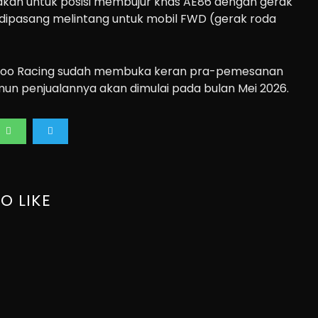
akan untuk posisi membujur khas AE86 dengan gerak
a dipasang melintang untuk mobil FWD (gerak roda
Gazoo Racing sudah membuka keran pra-pemesanan
amun penjualannya akan dimulai pada bulan Mei 2026.
O LIKE