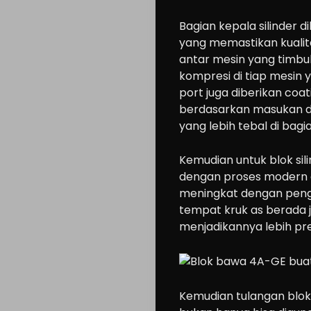
Bagian kepala silinder d
yang memastikan kualit
antar mesin yang timbu
kompresi di tiap mesin 
port juga diberikan coat
berdasarkan masukan da
Cars
yang lebih tebal di bagi
Motorcycle
Ride
Kemudian untuk blok sil
dengan proses modern da
n
meningkat dengan penggu
Drive
tempat kruk as berada j
Modification
menjadikannya lebih pres
Tips
Community
Accessories
Kemudian tulangan blok 