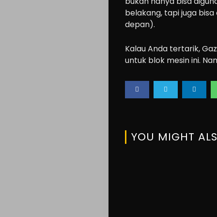
Lifestyle
bukan hanya bisa digun
belakang, tapi juga bis
About
depan).
us
Kalau Anda tertarik, 
untuk blok mesin ini. N
Search
YOU MIGHT ALS