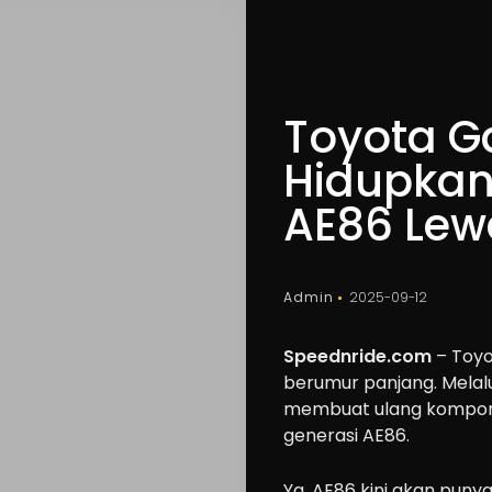
Toyota G
Hidupkan
AE86 Lewa
Admin
2025-09-12
Speednride.com
– Toyo
berumur panjang. Melal
membuat ulang kompone
generasi AE86.
Ya, AE86 kini akan punya