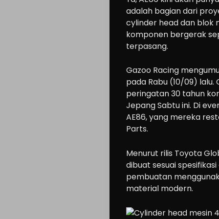
adalah bagian dari proy
cylinder head dan blok 
komponen bergerak seper
terpasang.
Gazoo Racing mengumumk
pada Rabu (10/09) lalu.
peringatan 30 tahun komi
Jepang Sabtu ini. Di e
AE86, yang mereka res
Parts.
Menurut rilis Toyota Gl
dibuat sesuai spesifika
pembuatan menggunakan
material modern.