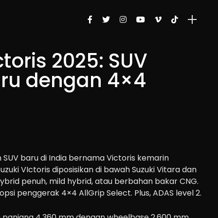
ctoris 2025: SUV
aru dengan 4×4
SUV baru di India bernama Victoris kemarin
uzuki VIctoris diposisikan di bawah Suzuki Vitara dan
ybrid penuh, mild hybrid, atau berbahan bakar CNG.
a opsi penggerak 4×4 AllGrip Select. Plus, ADAS level 2.
nsi panjang 4.360 mm dengan wheelbase 2.600 mm.