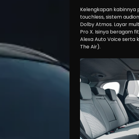
Tips
Kelengkapan kabinnya pu
Community
touchless, sistem aud
Dolby Atmos. Layar mult
Accessories
Pro X. Isinya beragam fi
Lifestyle
Alexa Auto Voice serta
About
The Air).
us
Search