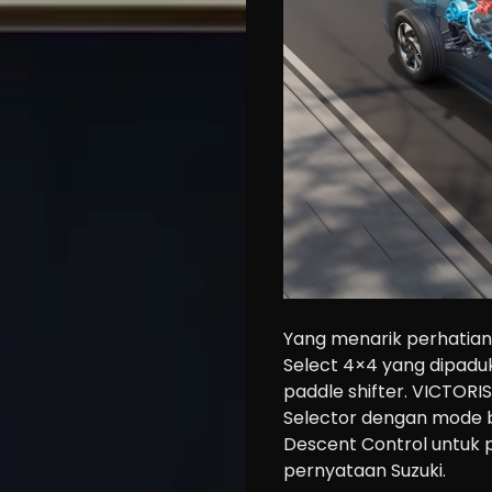
Cars
Motorcycle
Yang menarik perhatian 
Select 4×4 yang dipadu
Ride
paddle shifter. VICTORIS
n
Selector dengan mode be
Drive
Descent Control untuk 
pernyataan Suzuki.
Modification