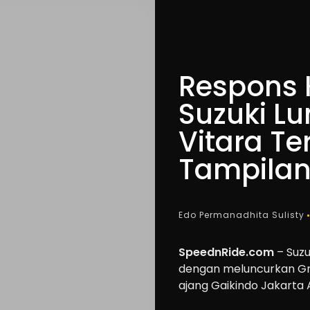
Respons 
Suzuki L
Vitara T
Tampilan
Edo Permanadhita Sulisty
SpeednRide.com
– Suzu
dengan meluncurkan Gra
ajang Gaikindo Jakarta