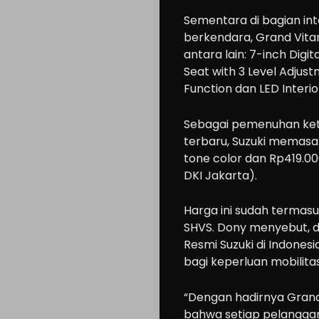
Sementara di bagian in
berkendara, Grand Vita
antara lain: 7-inch Digit
Seat with 3 Level Adjust
Function dan LED Interi
Cars
Motorcycle
Sebagai pemenuhan ket
Ride
terbaru, Suzuki memasa
tone color dan Rp419.0
n
DKI Jakarta).
Drive
Modification
Harga ini sudah termas
SHVS. Dony menyebut, d
Tips
Resmi Suzuki di Indones
Community
bagi keperluan mobilit
Accessories
“Dengan hadirnya Grand 
Lifestyle
bahwa setiap pelangg