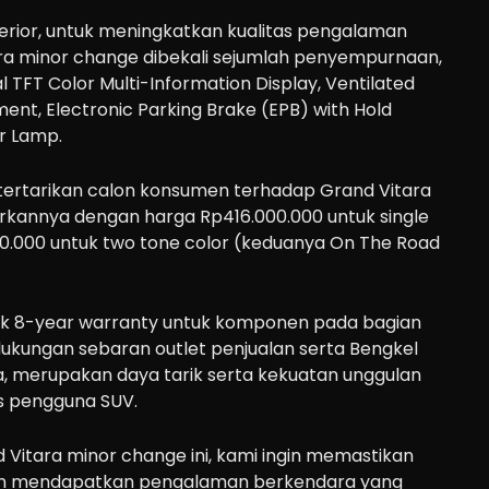
terior, untuk meningkatkan kualitas pengalaman
ra minor change dibekali sejumlah penyempurnaan,
al TFT Color Multi-Information Display, Ventilated
ment, Electronic Parking Brake (EPB) with Hold
or Lamp.
ertarikan calon konsumen terhadap Grand Vitara
rkannya dengan harga Rp416.000.000 untuk single
00.000 untuk two tone color (keduanya On The Road
uk 8-year warranty untuk komponen pada bagian
ukungan sebaran outlet penjualan serta Bengkel
ia, merupakan daya tarik serta kekuatan unggulan
as pengguna SUV.
Vitara minor change ini, kami ingin memastikan
an mendapatkan pengalaman berkendara yang