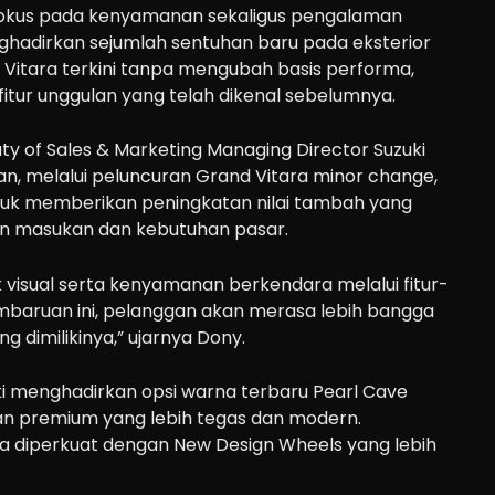
okus pada kenyamanan sekaligus pengalaman
ghadirkan sejumlah sentuhan baru pada eksterior
 Vitara terkini tanpa mengubah basis performa,
fitur unggulan yang telah dikenal sebelumnya.
ty of Sales & Marketing Managing Director Suzuki
n, melalui peluncuran Grand Vitara minor change,
tuk memberikan peningkatan nilai tambah yang
an masukan dan kebutuhan pasar.
visual serta kenyamanan berkendara melalui fitur-
pembaruan ini, pelanggan akan merasa lebih bangga
 dimilikinya,” ujarnya Dony.
zuki menghadirkan opsi warna terbaru Pearl Cave
n premium yang lebih tegas dan modern.
uga diperkuat dengan New Design Wheels yang lebih