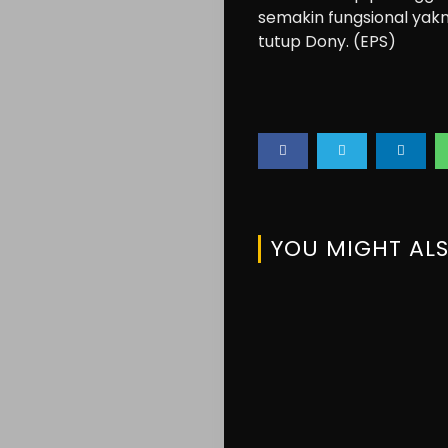
About
semakin fungsional yakni
us
tutup Dony. (EPS)
Search
YOU MIGHT ALS