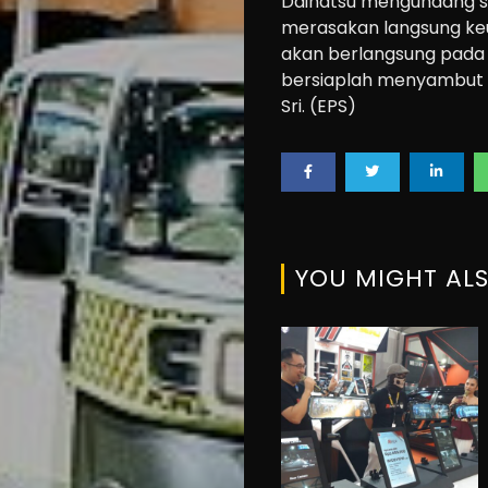
Daihatsu mengundang se
About
merasakan langsung keun
akan berlangsung pada 2
us
bersiaplah menyambut 
Sri. (EPS)
Search
YOU MIGHT ALS