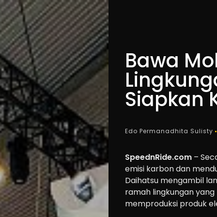
Bawa Mob
Lingkung
Siapkan K
Edo Permanadhita Sulisty
SpeednRide.com
– Seca
emisi karbon dan mendu
Daihatsu mengambil la
ramah lingkungan yang h
memproduksi produk elekt