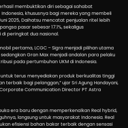
berhasil membuktikan diri sebagai sahabat
 Indonesia, khususnya bagi mereka yang membeli
uni 2025, Daihatsu mencatat penjualan ritel lebih
 pangsa pasar sebesar 17.1%, sekaligus
i peringkat dua nasional.
mobil pertama, LCGC – Sigra menjadi pilihan utama
a, sedangkan Gran Max menjadi andalan para pelaku
tribusi pada pertumbuhan UKM di Indonesia.
untuk terus menyediakan produk berkualitas tinggi
terbaik bagi pelanggan,” ujar Sri Agung Handayani,
 Corporate Communication Director PT Astra
mbuka era baru dengan memperkenalkan Real hybrid,
guhnya, langsung untuk masyarakat Indonesia. Real
kan efisiensi bahan bakar terbaik dengan sensasi