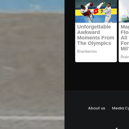
About us
Media Cy