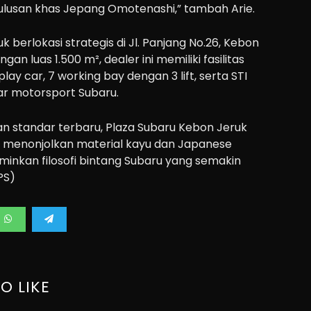
tulusan khas Jepang Omotenashi,” tambah Arie.
 berlokasi strategis di Jl. Panjang No.26, Kebon
gan luas 1.500 m², dealer ini memiliki fasilitas
y car, 7 working bay dengan 3 lift, serta STI
r motorsport Subaru.
n standar terbaru, Plaza Subaru Kebon Jeruk
 menonjolkan material kayu dan Japanese
inkan filosofi bintang Subaru yang semakin
PS)
O LIKE