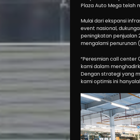
Plaza Auto Mega telah m
Mulai dari ekspansi infr
event nasional, dukung
peningkatan penjualan 
mengalami penurunan (-
“Peresmian call cente
kami dalam menghadirka
Cars
Dengan strategi yang m
Motorcycle
kami optimis ini hanyala
Ride
n
Drive
Modification
Tips