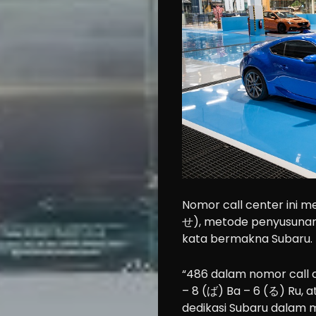
Community
Accessories
Lifestyle
About
us
Search
Nomor call center in
せ), metode penyusuna
kata bermakna Subaru.
“486 dalam nomor call c
– 8 (ば) Ba – 6 (る) Ru
dedikasi Subaru dalam 