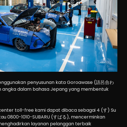
i menggunakan penyusunan kata Goroawase (語呂合わ
n angka dalam bahasa Jepang yang membentuk
enter toll-free kami dapat dibaca sebagai 4 (す) Su
, atau 0800-1010-SUBARU (すばる), mencerminkan
menghadirkan layanan pelanggan terbaik