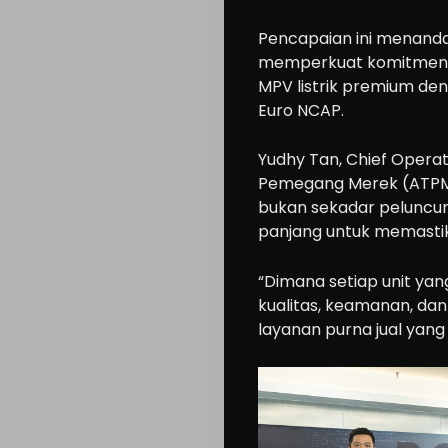
Pencapaian ini menanda
memperkuat komitmenny
MPV listrik premium den
Euro NCAP.
Yudhy Tan, Chief Operat
Pemegang Merek (ATPM) 
bukan sekadar peluncura
panjang untuk memastik
“Dimana setiap unit ya
kualitas, keamanan, da
layanan purna jual yang s