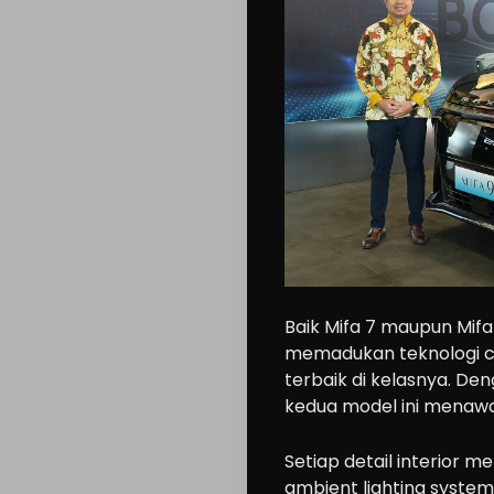
Baik Mifa 7 maupun Mifa
memadukan teknologi ca
terbaik di kelasnya. De
kedua model ini menawar
Setiap detail interior m
ambient lighting system