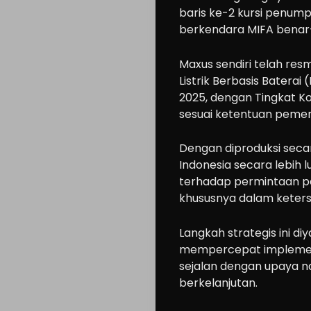
baris ke-2 kursi penum
berkendara MIFA benar
Cars
Maxus sendiri telah re
Motorcycle
Listrik Berbasis Baterai
Ride
2025, dengan Tingkat 
sesuai ketentuan pemer
n
Drive
Dengan diproduksi seca
Modification
Indonesia secara lebih 
terhadap permintaan pa
Tips
khususnya dalam keters
Community
Accessories
Langkah strategis ini d
Lifestyle
mempercepat implementa
sejalan dengan upaya n
About
berkelanjutan.
us