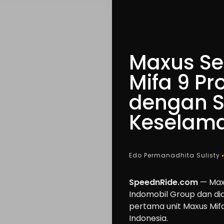
Maxus Se
Mifa 9 Pr
dengan S
Keselama
Edo Permanadhita Sulisty
SpeednRide.com
— Maxu
Indomobil Group dan di
pertama unit Maxus Mifa
Indonesia.