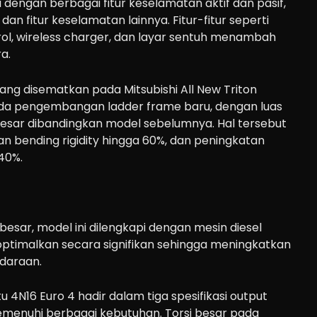
i dengan berbagai fitur keselamatan aktif dan pasif,
 dan fitur keselamatan lainnya. Fitur-fitur seperti
rol, wireless charger, dan layar sentuh menambah
a.
yang disematkan pada Mitsubishi All New Triton
ada pengembangan ladder frame baru, dengan luas
sar dibandingkan model sebelumnya. Hal tersebut
 bending rigidity hingga 60%, dan peningkatan
 40%.
besar, model ini dilengkapi dengan mesin diesel
ioptimalkan secara signifikan sehingga meningkatkan
ndaraan.
tu 4N16 Euro 4 hadir dalam tiga spesifikasi output
menuhi berbagai kebutuhan. Torsi besar pada