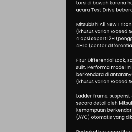
torsi di bawah karena h
acara Test Drive bebera
Mitsubishi All New Trit
(khusus varian Exceed
4 opsi seperti 2H (pen
4HLc (center differential
Fitur Differential Lock
sulit. Performa model i
berkendara di antaranya
(khusus varian Exceed &
Ladder frame, suspensi
secara detail oleh Mitsu
kemampuan berkendara p
(AYC) otomatis yang di
Berbekal beragam fitur 