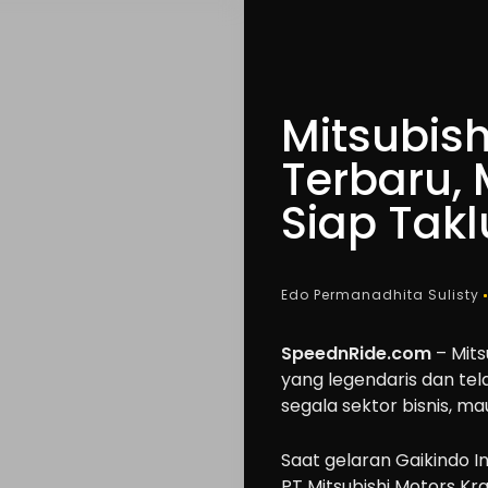
Mitsubish
Terbaru,
Siap Tak
Edo Permanadhita Sulisty
SpeednRide.com
– Mits
yang legendaris dan tel
segala sektor bisnis, 
Saat gelaran Gaikindo In
PT Mitsubishi Motors Kr