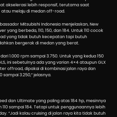
 akselerasi lebih responsif, terutama saat
tau melaju di medan off-road.
bassador Mitsubishi Indonesia menjelaskan, New
r yang berbeda, 110, 150, dan 184. Untuk 110 cocok
ad yang tidak butuh kecepatan tapi butuh
ahkan bergerak di medan yang berat.
 dari 1.000 rpm sampai 3.750. Untuk yang kedua 150
GLS, ini sebetulnya ada yang varian 4×4 ataupun GLX
hter offroad, dipakai di kombinasi jalan raya dan
00 sampai 3.250,” jelasnya.
ceed dan Ultimate yang paling atas 184 hp, mesinnya
 110 sampai 184. Tetapi untuk penggunaannya lebih
ay. “Jadi kalau cruising di jalan raya kita tidak butuh