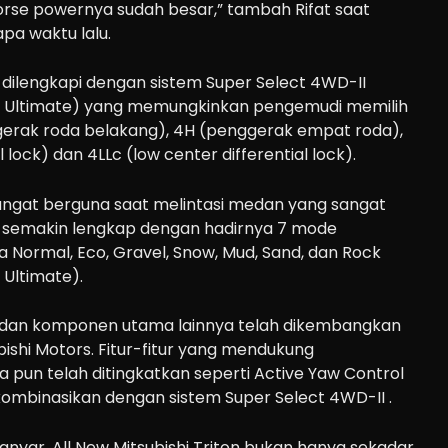
orse powernya sudah besar,” tambah Rifat saat
pa waktu lalu.
on dilengkapi dengan sistem Super Select 4WD-II
 & Ultimate) yang memungkinkan pengemudi memilih
ggerak roda belakang), 4H (penggerak empat roda),
 lock) dan 4LLc (low center differential lock).
, sangat berguna saat melintasi medan yang sangat
ni semakin lengkap dengan hadirnya 7 mode
 Normal, Eco, Gravel, Snow, Mud, Sand, dan Rock
 Ultimate).
, dan komponen utama lainnya telah dikembangkan
bishi Motors. Fitur-fitur yang mendukung
un telah ditingkatkan seperti Active Yaw Control
kombinasikan dengan sistem Super Select 4WD-II .
anyar, All New Mitsubishi Triton bukan hanya sekadar