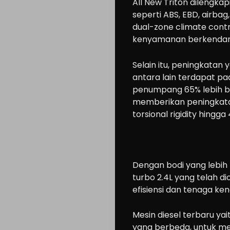
All New Triton dilengkap
seperti ABS, EBD, airbag,
dual-zone climate cont
kenyamanan berkendar
Selain itu, peningkatan 
antara lain terdapat p
penumpang 65% lebih be
memberikan peningkatan
torsional rigidity hingga
Dengan bodi yang lebih 
turbo 2.4L yang telah d
efisiensi dan tenaga ke
Mesin diesel terbaru yai
Cars
yang berbeda, untuk me