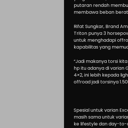
Motorcycle
putaran rendah membuat
membawa beban berat a
Ride
n
Rifat Sungkar, Brand Am
Drive
Triton punya 3 horsepowe
untuk menghadapi offro
Modification
kapabilitas yang memud
Tips
Community
“Jadi makanya torsi kita
hp itu adanya di varian 
Accessories
4×2, ini lebih kepada lig
Lifestyle
offroad jadi torsinya 1.5
About
us
Spesial untuk varian Ex
masih sama untuk varian
Search
ke lifestyle dan day-to-d