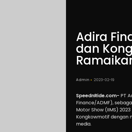
Adira Fin
dan Kong
Ramaikan
Admin
2023-02-19
SpeednRide.com-
PT Ad
Finance/ADMF), sebagai o
Motor Show (IIMS) 2023
Kongkowmotif dengan m
media.