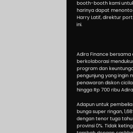
booth-booth
kami untu
harinya dapat menonton 
Harry Latif, direktur po
ini.
Adira Finance bersama 
berkolaborasi menduku
program dan keuntunga
pengunjung yang ingin 
penawaran diskon cicil
hingga Rp 700 ribu Adir
Cars
Motorcycle
Adapun untuk pembelian
bunga super ringan, 1,6
Ride
dengan tenor tuga tahun
n
provinsi 0%. Tidak ketin
tambah dengan cashbac