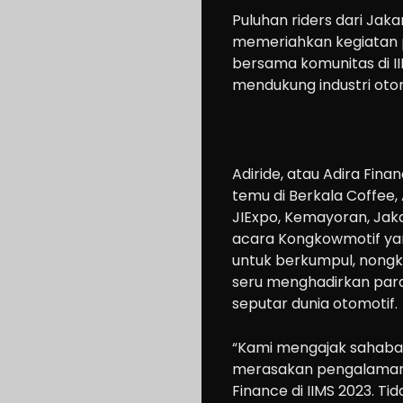
Puluhan
riders
dari Jaka
memeriahkan kegiatan pe
bersama komunitas di I
mendukung industri otom
Adiride, atau Adira Fina
temu di Berkala Coffee,
JIExpo, Kemayoran, Jak
acara Kongkowmotif yan
untuk berkumpul, nongk
seru menghadirkan para
seputar dunia otomotif.
“Kami mengajak sahabat
merasakan pengalaman
Finance di IIMS 2023. Ti