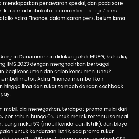
k mendapatkan penawaran spesial, dan pada sore
konser artis ibukota di area
infinite stage
,” seru
rtofolio Adira Finance, dalam siaran pers, belum lama
dengan Danamon dan didukung oleh MUFG, kata dia,
ng IIMS 2023 dengan menghadirkan berbagai
n bagi konsumen dan calon konsumen. Untuk
membeli motor, Adira Finance memberikan
an hingga lima dan tukar tambah dengan
cashback
apay.
 mobil, dia menegaskan, terdapat promo mulai dari
8% per tahun, bunga 0% untuk merek tertentu sampai
, uang muka 5% (mobil kendaraan listrik), dan biaya
ggalan untuk kendaraan listrik, ada promo tukar
k hingga Rp 700 ribu Adirapay maupun subsidi
CSR