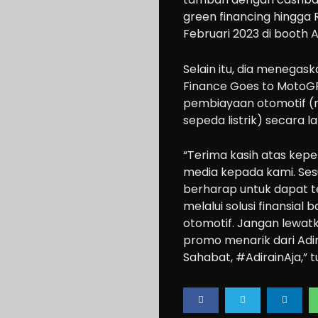
Drive
green financing
hingga R
Modification
Februari 2023 di
booth
A
Tips
Community
Selain itu, dia menegas
Finance Goes to MotoG
Accessories
pembiayaan otomotif (m
Lifestyle
sepeda listrik) secara la
About
“Terima kasih atas kep
us
media kepada kami. Sesu
berharap untuk dapat 
melalui solusi finansia
Search
otomotif. Jangan lewa
promo menarik dari Adi
Sahabat, #AdirainAja,” t