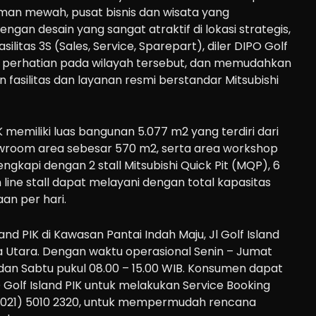
iman mewah, pusat
bisnis dan
wisata yang
engan desain yang sangat atraktif
di
lokasi strategis,
ilitas 3S (Sales, Service, Sparepart), diler
DIPO Golf
 perhatian pada
wilayah
tersebut
, dan memudahkan
asilitas dan layanan resmi berstandar Mitsubishi
K
memiliki luas bangunan
5.077
m
2
yang terdiri dari
wroom area
sebesar
570
m
2
, serta area
workshop
ilengkapi dengan
2 stall
Mitsubishi Quick Pit
(MQP),
6
 line stall
dapat melayani dengan
total kapasitas
an per hari.
land PIK
di
Kawasan Pantai Indah Maju, Jl Golf Islan
d
a Utara
.
Dengan waktu operasional Senin – Jumat
 dan
Sabtu pukul 08.
0
0 – 1
5
.00
WIB
. Konsumen dapat
 Golf Island PIK
untuk
melakukan
Service Booking
(021) 5010 2320
, untuk mempermudah rencana