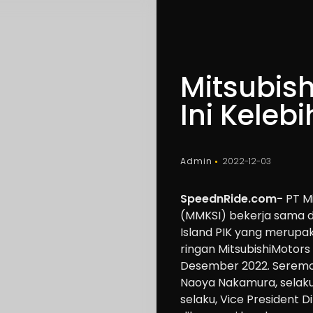
Mitsubish
Ini Keleb
Admin
2022-12-03
SpeednRide.com-
PT Mi
(MMKSI)
bekerja sama 
Island PIK
yang merupa
ringan Mitsubishi
Motors
Des
e
mber 2022
.
Serem
Naoya Nakamura,
selak
selaku
,
Vice
President D