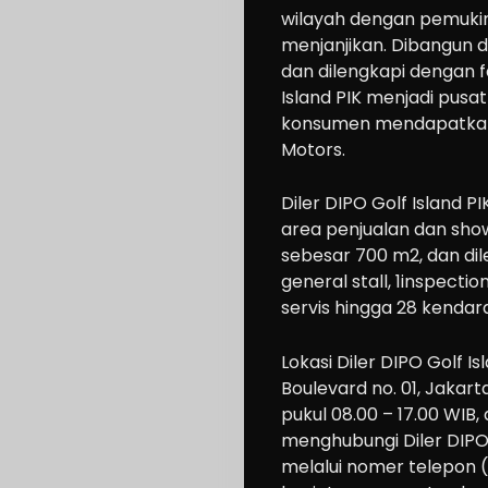
wilayah dengan pemuk
menjanjikan.
Dibangun d
dan dilengkapi dengan fas
Island PIK
menjadi pusat
konsumen mendapatkan f
Motors.
Cars
Diler
DIPO Golf Island PI
Motorcycle
area penjualan dan
sho
Ride
sebesar
700
m
2
, dan d
general stall
,
1
inspection
n
servi
s
hingga
28
kendara
Drive
Modification
Lokasi
Diler
DIPO Golf Is
Tips
Boulevard no. 01, Jakart
pukul 08.00 – 1
7
.00
WIB
,
Community
menghubungi Diler
DIPO
Accessories
melalui nomer telepon