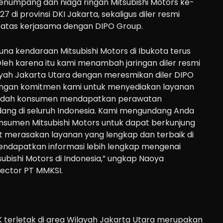
enumpang dan niaga ringan
Mitsubishi Motors ke-
2
7
di provinsi DKI Jakarta, sekaligus diler resmi
atas kerjasama dengan DIPO Group.
a kendaraan Mitsubishi Motors di Ibukota terus
Oleh karena itu kami menambah jaringan diler resmi
layah Jakarta Utara dengan meresmikan diler DIPO
 dengan komitmen kami untuk menyediakan layanan
udah konsumen
mendapatkan perawatan
ng di seluruh Indonesia
.
Kami mengundang Anda
nsumen Mitsubishi Motors
untuk dapat berkunjung
t mer
a
sakan layanan yang lengkap
dan terbaik di
mendapatkan informasi lebih lengkap mengenai
ubishi Motors
di Indonesia
,”
ungkap
Naoya
rector PT MMKSI
.
K
terletak di area Wilayah Jakarta Utara
merupakan