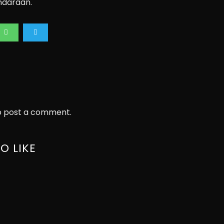
ndaraan.
 post a comment.
O LIKE