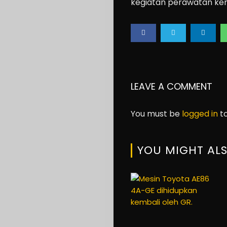
Lifestyle
kegiatan perawatan ke
About
us
Search
LEAVE A COMMENT
You must be
logged in
to
YOU MIGHT ALS