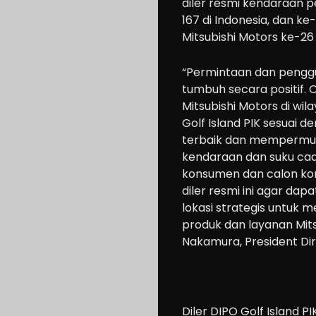
diler resmi
kendaraan p
167 di Indonesia, dan ke-
Mitsubishi Motors ke-
2
6
“
Permintaan dan penggun
tumbuh secara positif. 
Mitsubishi Motors di wi
Golf Island PIK sesuai
terbaik dan memperm
kendaraan dan suku cada
konsumen dan calon ko
diler resmi
ini
agar
dapa
lokasi strategis untuk 
produk dan layanan
Mits
Nakamura
,
President Di
Diler
DIPO Golf Island PI