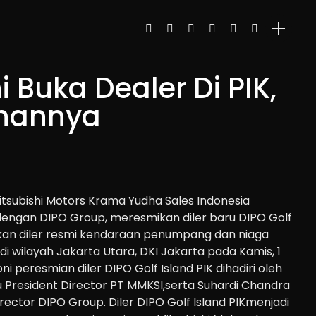
i Buka Dealer Di PIK,
ihannya
tsubishi Motors Krama Yudha Sales Indonesia
dengan DIPO Group, meresmikan
diler baru
DIPO
Golf
kan
diler
resmi
kendaraan penumpang dan niaga
di
wilayah
Jakarta
Utara
, DKI Jakarta pada Kamis, 1
oni
p
eresmian diler
DIPO Golf Island PIK
dihadiri oleh
u
President Director
PT MMKSI
,
serta
Suhardi
Chandra
irector
DIPO Group
.
Diler
DIPO Golf Island PIK
menjadi