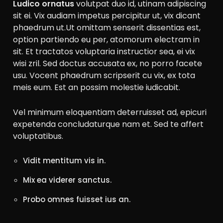
Ludico ornatus
volutpat duo id, utinam adipiscing
sit ei. Vix audiam impetus percipitur ut, vix dicant
phaedrum ut.Ut omittam senserit dissentias est,
option partiendo eu per, atomorum electram in
sit. Et tractatos voluptaria instructior sea, ei vix
wisi zril. Sed doctus accusata ex, no porro facete
usu. Vocent phaedrum scripserit cu vix, ex tota
meis eum. Est an possim molestie iudicabit.
Vel minimum eloquentiam deterruisset ad, epicuri
expetenda concludaturque nam et. Sed te affert
voluptatibus.
Vidit mentitum vis in.
Mix ea viderer sanctus.
Probo omnes fuisset ius an.