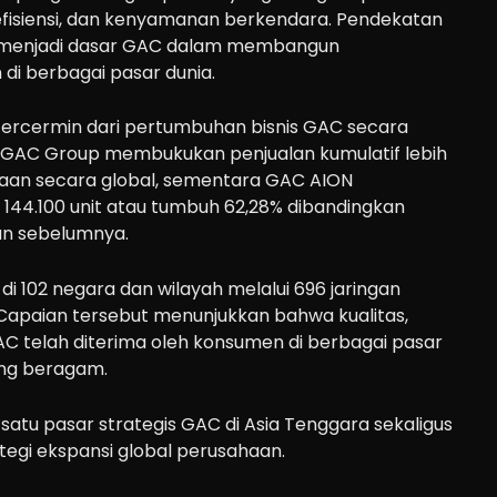
fisiensi, dan kenyamanan berkendara. Pendekatan
g menjadi dasar GAC dalam membangun
i berbagai pasar dunia.
ercermin dari pertumbuhan bisnis GAC secara
6, GAC Group membukukan penjualan kumulatif lebih
araan secara global, sementara GAC AION
144.100 unit atau tumbuh 62,28% dibandingkan
un sebelumnya.
r di 102 negara dan wilayah melalui 696 jaringan
 Capaian tersebut menunjukkan bahwa kualitas,
GAC telah diterima oleh konsumen di berbagai pasar
ang beragam.
 satu pasar strategis GAC di Asia Tenggara sekaligus
ategi ekspansi global perusahaan.