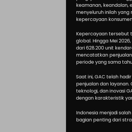
keamanan, keandalan, e
Cars
menyeluruh inilah yan
Motorcycle
kepercayaan konsumen d
Ride
Kepercayaan tersebut t
n
global. Hingga Mei 202
Drive
dari 628.200 unit kend
mencatatkan penjualan 
Modification
periode yang sama tah
Tips
Community
Saat ini, GAC telah hadi
Accessories
penjualan dan layanan.
teknologi, dan inovasi 
Lifestyle
dengan karakteristik y
About
us
Indonesia menjadi salah
bagian penting dari str