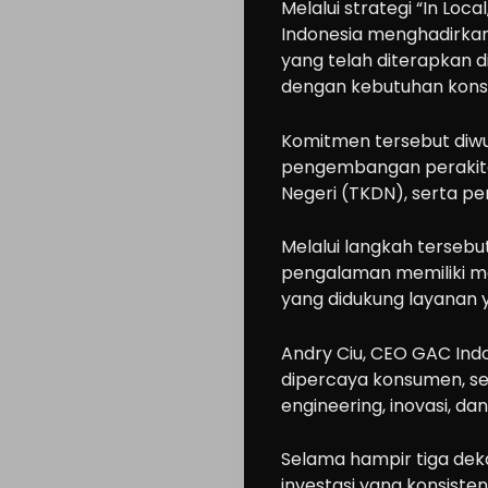
Search
Melalui strategi “In Lo
Indonesia menghadirkan 
yang telah diterapkan d
dengan kebutuhan kons
Komitmen tersebut diwu
pengembangan perakita
Negeri (TKDN), serta per
Melalui langkah terseb
pengalaman memiliki mob
yang didukung layanan 
Andry Ciu, CEO GAC Ind
dipercaya konsumen, se
engineering, inovasi, dan
Selama hampir tiga dek
investasi yang konsis