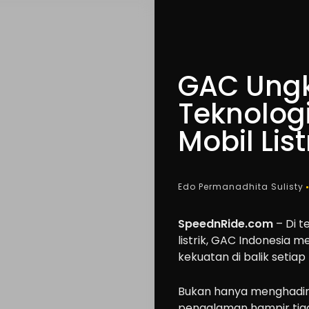
GAC Ung
Teknologi
Mobil List
Edo Permanadhita Sulisty
SpeednRide.com
– Di t
listrik, GAC Indonesia 
kekuatan di balik setiap 
Bukan hanya menghadir
pengalaman hampir tig