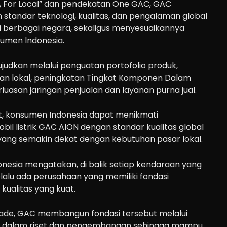
cal, For Local” dan pendekatan One GAC, GAC
standar teknologi, kualitas, dan pengalaman global
i berbagai negara, sekaligus menyesuaikannya
umen Indonesia.
judkan melalui penguatan portofolio produk,
n lokal, peningkatan Tingkat Komponen Dalam
luasan jaringan penjualan dan layanan purna jual.
ut, konsumen Indonesia dapat menikmati
il listrik GAC AION dengan standar kualitas global
yang semakin dekat dengan kebutuhan pasar lokal.
onesia mengatakan, di balik setiap kendaraan yang
lalu ada perusahaan yang memiliki fondasi
 kualitas yang kuat.
ade, GAC membangun fondasi tersebut melalui
ten dalam riset dan pengembangan sehingga mampu