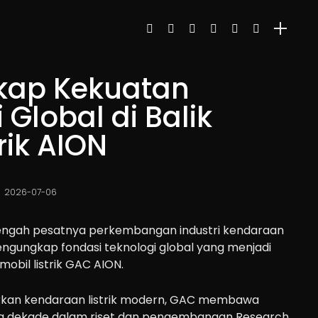
kap Kekuatan
 Global di Balik
rik AION
2026-07-06
engah pesatnya perkembangan industri kendaraan
mengungkap fondasi teknologi global yang menjadi
mobil listrik GAC AION.
kan kendaraan listrik modern, GAC membawa
a dekade dalam riset dan pengembangan Research