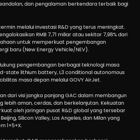
 keandalan, dan pengalaman berkendara terbaik bagi
ermin melalui investasi R&D yang terus meningkat.
galokasikan RMB 7,71 miliar atau sekitar 7,98% dari
usahaan untuk memperkuat pengembangan
ergi baru (New Energy Vehicle/NEV).
ndukung pengembangan berbagai teknologi masa
lid-state lithium battery, L3 conditional autonomous
mobilitas masa depan melalui GOVY AirJet.
gian dari visi jangka panjang GAC dalam membangun
g lebih aman, cerdas, dan berkelanjutan. Kekuatan
rkuat oleh jaringan pusat R&D global yang tersebar
eijing, Silicon Valley, Los Angeles, dan Milan yang
tem 1+5+X.