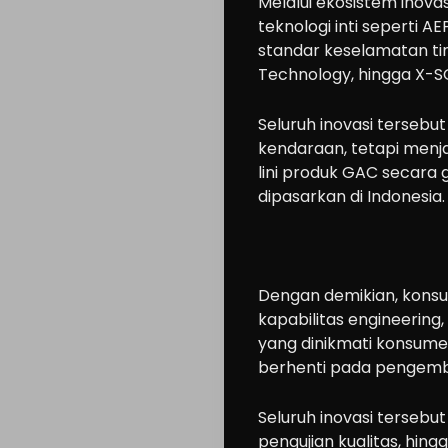
Melalui ekosistem inov
teknologi inti seperti A
standar keselamatan tin
Technology, hingga X-SO
Seluruh inovasi tersebu
kendaraan, tetapi menja
lini produk GAC secara 
dipasarkan di Indonesia.
Dengan demikian, kons
kapabilitas engineering,
yang dinikmati konsumen
berhenti pada pengemb
Seluruh inovasi tersebu
pengujian kualitas, h