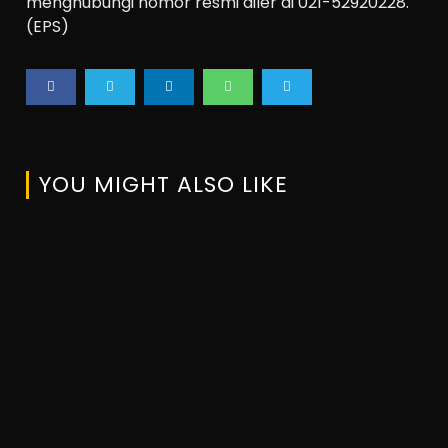
menghubungi nomor resmi diler di 021-52920228.
(EPS)
YOU MIGHT ALSO LIKE