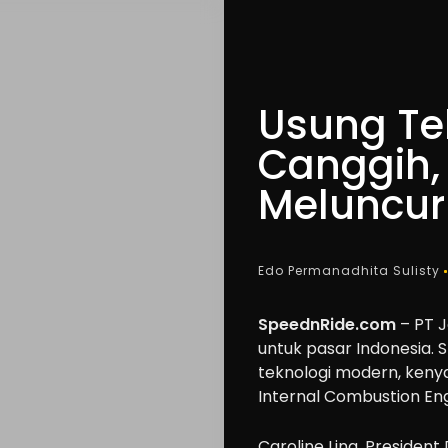
Usung Te
Canggih, 
Meluncur 
Edo Permanadhita Sulisty
SpeednRide.com
– PT J
untuk pasar Indonesia. 
teknologi modern, kenya
Internal Combustion Eng
Caroline Ling, Presiden