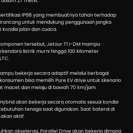
 dalam 27 menit.
ki sertifikasi IP68 yang membuatnya tahan terhadap
s dirancang untuk mendukung penggunaan jangka
kondisi jalan dan cuaca.
a komponen tersebut, Jetour T1 i-DM mampu
endara listrik murni hingga 100 kilometer
LTC.
mampu bekerja secara adaptif melalui berbagai
konsumen bisa memilih Pure EV drive untuk skenario
at macet dan melaju di bawah 70 km/jam.
t Hybrid akan bekerja secara otomatis sesuai kondisi
 kebutuhan tenaga saat digunakan. Saat baterai di
akan aktif.
kan akselerasi, Parallel Drive akan bekerja dimana