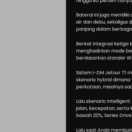
hingga 80 persen hanya
Cars
Motorcycle
Baterai ini juga memili
air dan debu, sekaligu
Ride
panjang dalam berbagai 
n
Drive
Berkat integrasi ketig
menghadirkan mode berk
Modification
berdasarkan standar W
Tips
Community
Sistem i-DM Jetour T1 
Accessories
skenario hybrid dimana 
perkotaan, misalnya sa
Lifestyle
About
Lalu skenario Intelligen
us
jalan, kecepatan, serta
bawah 20%, Series Drive 
Search
Lalu saat Anda membutuh