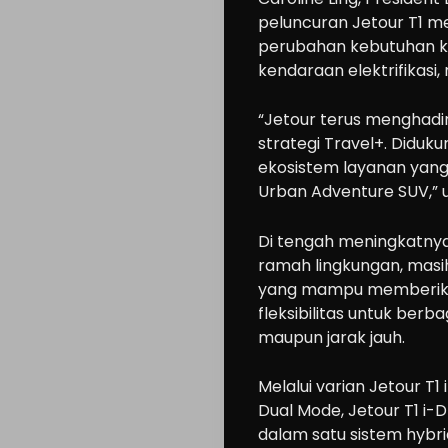
peluncuran Jetour T1 m
perubahan kebutuhan k
kendaraan elektrifikasi
“Jetour terus menghadi
strategi Travel+. Didukun
ekosistem layanan yang
Urban Adventure SUV,” u
Di tengah meningkatny
ramah lingkungan, mas
yang mampu memberikan
fleksibilitas untuk berb
maupun jarak jauh.
Melalui varian Jetour T
Dual Mode, Jetour T1 i
dalam satu sistem hybr