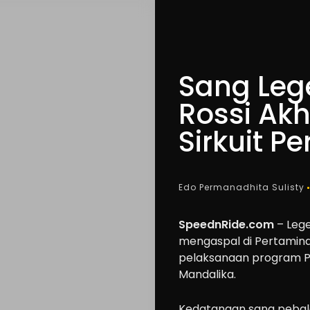
Sang Leg
Rossi Akh
Sirkuit P
Edo Permanadhita Sulisty
SpeednRide.com
– Lege
mengaspal di Pertamina
pelaksanaan program P
Mandalika.
Kedatangan sang pebalap