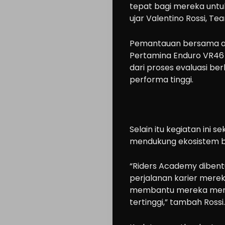
tepat bagi mereka untu
ujar Valentino Rossi, T
Pemantauan bersama ant
Pertamina Enduro VR46 R
dari proses evaluasi 
Cars
performa tinggi.
Motorcycle
Ride
n
Selain itu kegiatan ini
mendukung ekosistem ba
Drive
Modification
“Riders Academy diben
Tips
perjalanan karier mere
membantu mereka menem
Community
tertinggi,” tambah Rossi.
Accessories