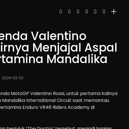
enda Valentino
irnya Menjajal Aspal
ertamina Mandalika
2026-02-03
nda MotoGP Valentino Rossi, untuk pertama kalinya
 Mandalika International Circuit saat memantau
ertamina Enduro VR46 Riders Academy di
 berjuluk ‘The Doctor’ tersebut, menjadi bagian