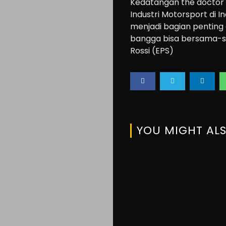
Lifestyle
Kedatangan the doctor d
Industri Motorsport di 
About
menjadi bagian penting 
us
bangga bisa bersama-
Rossi (EPS)
Search
YOU MIGHT ALS