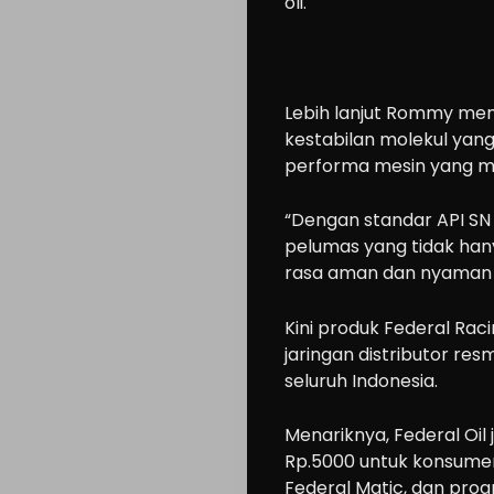
oli.
Lebih lanjut Rommy menj
kestabilan molekul yang
performa mesin yang ma
Cars
“Dengan standar API SN 
pelumas yang tidak hany
Motorcycle
rasa aman dan nyaman 
Ride
n
Kini produk Federal Racin
Drive
jaringan distributor res
seluruh Indonesia.
Modification
Tips
Menariknya, Federal Oi
Community
Rp.5000 untuk konsumen
Federal Matic, dan prog