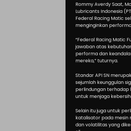
Rommy Averdy Saat, Ma
Lubricants Indonesia (P
Federal Racing Matic se
menginginkan performa t
“Federal Racing Matic Fu
jawaban atas kebutuha
performa dan keandalan
mereka,” tuturnya.
Standar API SN merupak
sejumlah keunggulan sign
perlindungan terhadap 
untuk menjaga kebersiha
Selain itu juga untuk per
katalisator pada mesin
dan volatilitas yang di