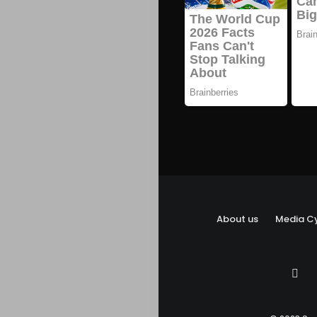
About us
Media Cy