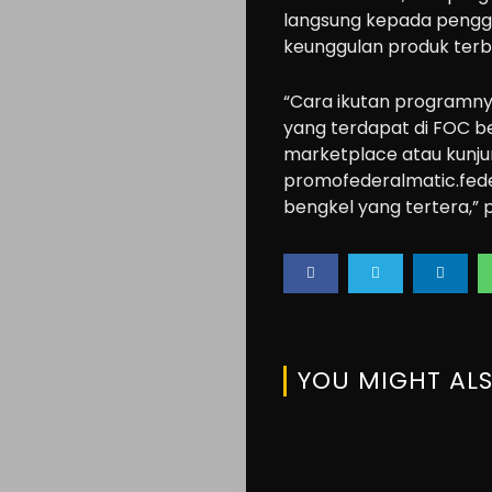
Accessories
langsung kepada penggu
Lifestyle
keunggulan produk terba
About
“Cara ikutan programn
us
yang terdapat di FOC ber
marketplace atau kunju
promofederalmatic.federa
Search
bengkel yang tertera,”
YOU MIGHT ALS