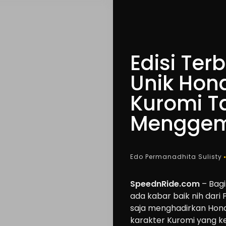
Edisi Ter
Unik Hon
Kuromi T
Mengge
Edo Permanadhita Sulisty
SpeednRide.com
– Bagi
ada kabar baik nih dar
saja menghadirkan Hond
karakter Kuromi yang k