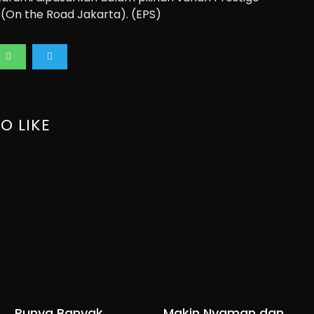
 (On the Road Jakarta). (EPS)
O LIKE
Punya Banyak
Makin Nyaman dan