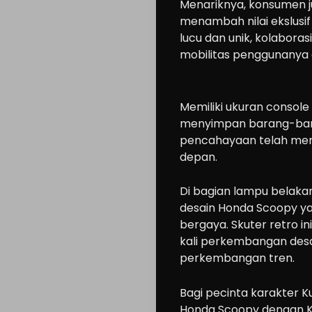
Menariknya, konsumen j
menambah nilai ekslusif 
lucu dan unik, kolabora
mobilitas penggunanya d
Cars
Memiliki ukuran consol
Motorcycle
menyimpan barang-bara
Ride
pencahayaan telah meng
n
depan.
Drive
Di bagian lampu belaka
Modification
desain Honda Scoopy ya
Tips
bergaya. Skuter retro in
Community
kali perkembangan des
perkembangan tren.
Accessories
Lifestyle
Bagi pecinta karakter Ku
About
Honda Scoopy dengan Ka