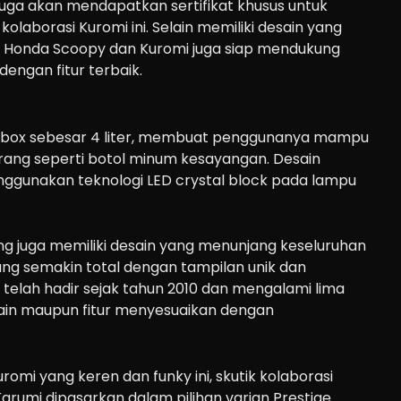
uga akan mendapatkan sertifikat khusus untuk
kolaborasi Kuromi ini. Selain memiliki desain yang
si Honda Scoopy dan Kuromi juga siap mendukung
engan fitur terbaik.
e box sebesar 4 liter, membuat penggunanya mampu
ng seperti botol minum kesayangan. Desain
gunakan teknologi LED crystal block pada lampu
ng juga memiliki desain yang menunjang keseluruhan
ng semakin total dengan tampilan unik dan
i telah hadir sejak tahun 2010 dan mengalami lima
ain maupun fitur menyesuaikan dengan
romi yang keren dan funky ini, skutik kolaborasi
rumi dipasarkan dalam pilihan varian Prestige