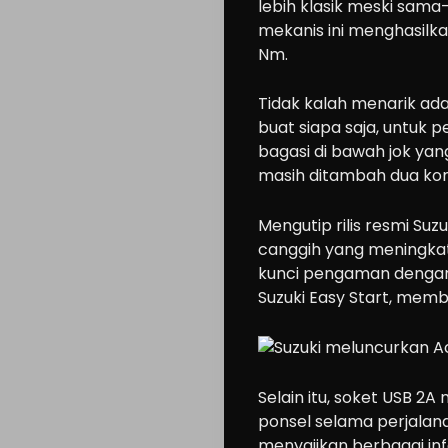
lebih klasik meski sam
mekanis ini menghasilka
Nm.
Tidak kalah menarik ada
buat siapa saja, untuk 
bagasi di bawah jok ya
masih ditambah dua ko
Mengutip rilis resmi Suzu
canggih yang meningka
kunci pengaman dengan 
Suzuki Easy Start, memb
Selain itu, soket USB 
ponsel selama perjalana
menyajikan berbagai in