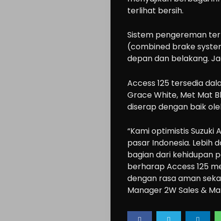
terlihat bersih.
Cars
Sistem pengereman ter
(combined brake syste
Motorcycle
depan dan belakang. Jadi
Ride
n
Access 125 tersedia dala
Grace White, Met Mat Bl
Drive
diserap dengan baik ole
Modification
Tips
“Kami optimistis Suzuki
pasar Indonesia. Lebih d
Community
bagian dari kehidupan p
Accessories
berharap Access 125 m
Lifestyle
dengan rasa aman sekali
Manager 2W Sales & Mark
About
us