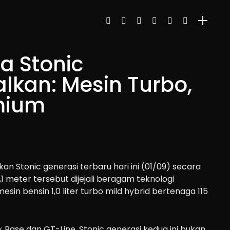
ia Stonic
lkan: Mesin Turbo,
emium
n Stonic generasi terbaru hari ini (01/09) secara
1 meter tersebut dijejali beragam teknologi
esin bensin 1,0 liter turbo mild hybrid bertenaga 115
: Base dan GT-Line, Stonic generasi kedua ini bukan