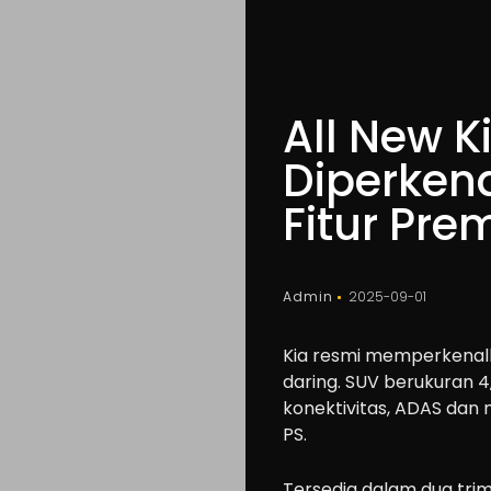
All New K
Diperkena
Fitur Pr
Admin
2025-09-01
Kia resmi memperkenalka
daring. SUV berukuran 4,
konektivitas, ADAS dan m
PS.
Tersedia dalam dua trim