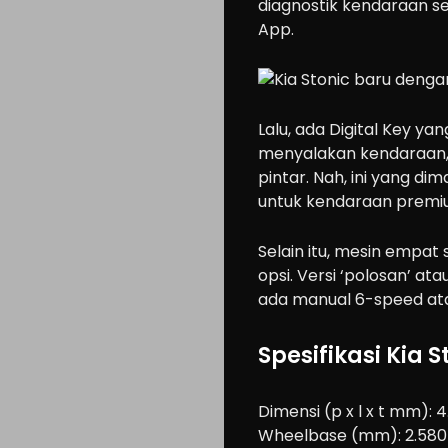
diagnostik kendaraan sec
App.
Lalu, ada Digital Key
menyalakan kendaraan,
pintar. Nah, ini yang di
untuk kendaraan premi
Selain itu, mesin empat s
opsi. Versi ‘polosan’ ata
ada manual 6-speed at
Spesifikasi Kia S
Dimensi (p x l x t mm): 4
Wheelbase (mm): 2.580