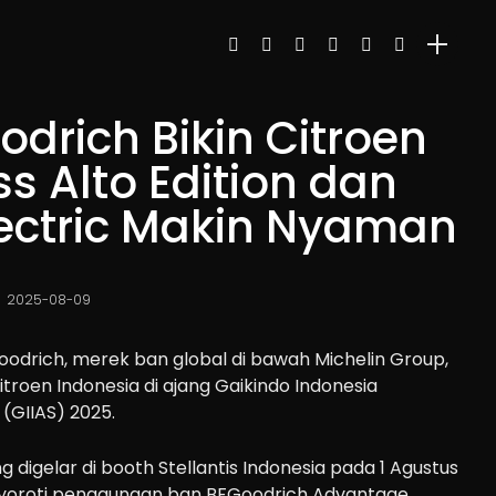
drich Bikin Citroen
ss Alto Edition dan
lectric Makin Nyaman
2025-08-09
odrich, merek ban global di bawah Michelin Group,
troen Indonesia di ajang Gaikindo Indonesia
 (GIIAS) 2025.
g digelar di booth Stellantis Indonesia pada 1 Agustus
enyoroti penggunaan ban BFGoodrich Advantage