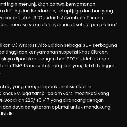
, kami ingin menunjukkan bahwa kenyamanan
 datang dari kendaraan, tetapi juga dari ban yang
 secara utuh. BFGoodrich Advantage Touring
ara merasa yakin dan nyaman di setiap perjalanan,”
ilkan C3 Aircross Alto Edition sebagai SUV serbaguna
e tinggi dan kenyamanan suspensi khas Citroen,
kasinya dipadukan dengan ban BFGoodrich ukuran
iform TMG 18 inci untuk tampilan yang lebih tangguh
.
lectric, yang mengedepankan efisiensi dan
has EV, juga tampil dalam versi modifikasi yang
BFGoodrich 225/45 R17 yang dirancang dengan
dah dan daya cengkeram optimal untuk mendukung
istrik.