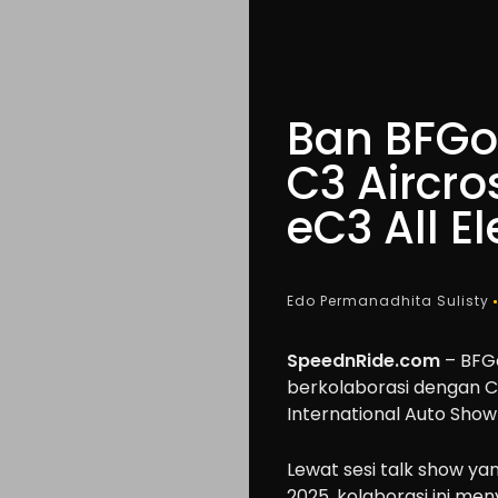
Ban BFGoo
C3 Aircro
eC3 All E
Edo Permanadhita Sulisty
SpeednRide.com
– BFGo
berkolaborasi dengan Ci
International Auto Show
Lewat sesi talk show yan
2025, kolaborasi ini m