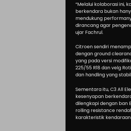
“Melalui kolaborasi ini
berkendara bukan hanya
mendukung performanya
dirancang agar pengend
ujar Fachrul.
​Citroen sendiri menamp
dengan ground clearanc
yang pada versi modifi
225/55 R18 dan velg Rot
dan handling yang stabil
Sementara itu, C3 All E
kesenyapan berkendara k
dilengkapi dengan ban 
rolling resistance ren
karakteristik kendaraan l