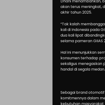
Dhani menambahkan, ba
akan terus meningkat, d
akhir tahun 2025.
“Tak kalah membanggak
kali di Indonesia pada G
dua kali lipat dibandin
selama pameran GIIAS 2
Hal ini menunjukkan s
konsumen terhadap produ
sekaligus menegaskan p
handal di segala medan.
Cars
Motorcycle
Ride
Sebagai brand otomotif 
n
komitmennya dalam men
Drive
kebutuhan masyarakat I