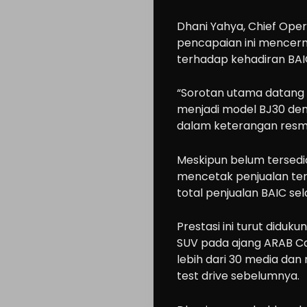
Dhani Yahya, Chief Ope
pencapaian ini mencer
terhadap kehadiran BAIC
“Sorotan utama datang d
menjadi model BJ30 deng
dalam keterangan resm
Meskipun belum tersedia
mencetak penjualan terb
total penjualan BAIC se
Prestasi ini turut didu
SUV pada ajang ARAB Car
lebih dari 30 media dan
test drive sebelumnya.