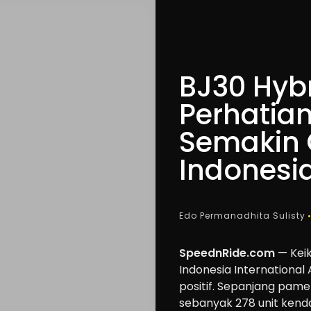
BJ30 Hybr
Perhatian
Semakin 
Indonesi
Edo Permanadhita Sulisty
SpeednRide.com
— Keik
Indonesia Internationa
positif. Sepanjang pam
sebanyak 278 unit kend