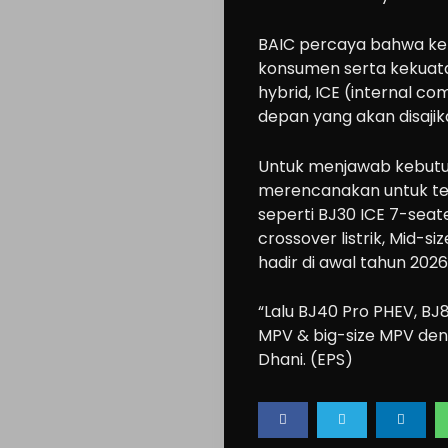
Modification
BAIC percaya bahwa keb
Tips
konsumen serta kekuatan
Community
hybrid, ICE (internal co
Accessories
depan yang akan disajik
Lifestyle
Untuk menjawab kebutuh
About
merencanakan untuk ter
us
seperti BJ30 ICE 7-seate
crossover listrik, Mid-s
hadir di awal tahun 2026
Search
“Lalu BJ40 Pro PHEV, B
MPV & big-size MPV deng
Dhani. (EPS)