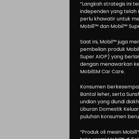
“Langkah strategis ini 
independen yang telah 
perlu khawatir untuk m
Mobil1™ dan Mobil™ Sup
Saat ini, Mobil™ juga m
Cars
pembelian produk Mobil
Motorcycle
Super AIOP) yang berlan
Ride
dengan menawarkan kes
MobilSM Car Care.
n
Drive
Konsumen berkesempata
Modification
Bantal leher, serta Sun
Tips
undian yang diundi diak
Liburan Domestik Keluar
Community
puluhan konsumen beru
Accessories
Lifestyle
“Produk oli mesin Mobil