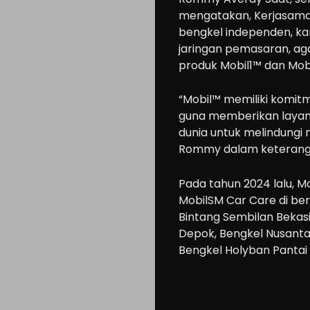
mengatakan, Kerjasama 
bengkel independen, ka
jaringan pemasaran, 
produk Mobil1™ dan Mob
“Mobil™ memiliki komi
guna memberikan layan
dunia untuk melindungi
Rommy dalam keteranga
Pada tahun 2024 lalu, M
MobilSM Car Care di berb
Bintang Sembilan Bekas
Depok, Bengkel Nusanta
Bengkel Holyban Pantai 