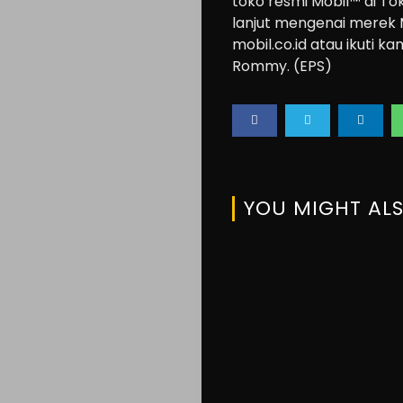
toko resmi Mobil™ di To
About
lanjut mengenai merek 
us
mobil.co.id atau ikuti k
Rommy. (EPS)
Search
YOU MIGHT ALS