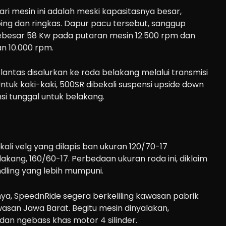
ari mesin ini adalah meski kapasitasnya besar,
g dan ringkas. Dapur pacu tersebut, sanggup
besar 58 Kw pada putaran mesin 12.500 rpm dan
n 10.000 rpm.
lantas disalurkan ke roda belakang melalui transmisi
tuk kaki-kaki, 500SR dibekali suspensi upside down
i tunggal untuk belakang.
ali velg yang dilapis ban ukuran 120/70-17
akang, 160/60-17. Perbedaan ukuran roda ini, diklaim
dling yang lebih mumpuni.
a, SpeednRide segera berkeliling kawasan pabrik
asan Jawa Barat. Begitu mesin dinyalakan,
an ngebass khas motor 4 silinder.