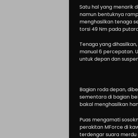
Satu hal yang menarik d
Ride
namun bentuknya rampin
n
menghasilkan tenaga se
Drive
torsi 49 Nm pada putara
Modification
Tenaga yang dihasilkan, 
Tips
manual 6 percepatan. Un
Community
untuk depan dan suspens
Accessories
Lifestyle
About
Bagian roda depan, dibek
sementara di bagian bel
us
bakal menghasilkan han
Puas mengamati sosokny
Search
perakitan MForce di kaw
terdengar suara merdu d