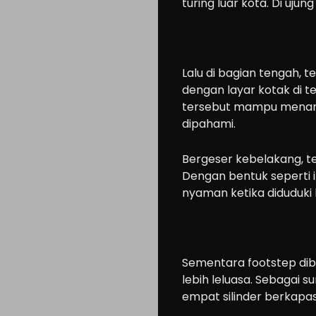
turing luar kota. Di uju
Lalu di bagian tengah, t
dengan layar kotak di t
tersebut mampu menampi
dipahami.
Bergeser kebelakang, te
Dengan bentuk seperti 
nyaman ketika diduduki 
Sementara footstep dib
lebih leluasa. Sebagai 
Cars
empat silinder berkapas
Motorcycle