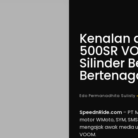
Kenalan 
500SR VO
Silinder 
Bertenag
Edo Permanadhita Sulisty
SpeednRide.com
– PT 
motor WMoto, SYM, SMSp
mengajak awak media un
VOOM.