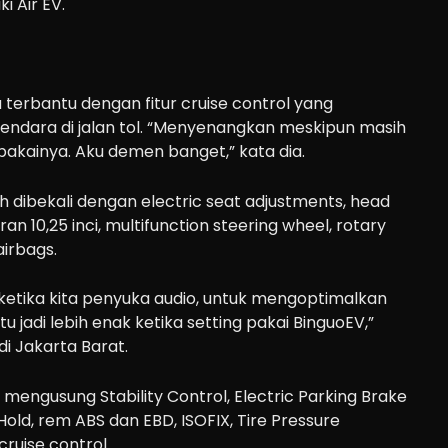
i Air EV.
a terbantu dengan fitur cruise control yang
dara di jalan tol. “Menyenangkan meskipun masih
ipakainya. Aku demen banget,” kata dia.
ah dibekali dengan electric seat adjustments, head
an 10,25 inci, multifunction steering wheel, rotary
airbags.
ketika kita penyuka audio, untuk mengoptimalkan
tu jadi lebih enak ketika setting pakai BinguoEV,”
di Jakarta Barat.
 mengusung Stability Control, Electric Parking Brake
old, rem ABS dan EBD, ISOFIX, Tire Pressure
ruise control.