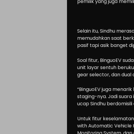
pemilik yang juga memilik
Selain itu, Sindhu meras
memudahkan saat berken
pasif tapi asik banget d
Cars
Soal fitur, BinguoEV sud
Motorcycle
unit layar sentuh berukur
Ride
gear selector, dan dual 
n
“BinguoEV juga menarik 
Drive
staging-nya. Jadi suara i
Modification
ucap Sindhu berdomisili 
Tips
Untuk fitur keselamatan
Community
with Automatic Vehicle H
Accessories
Monitoring System, dan c