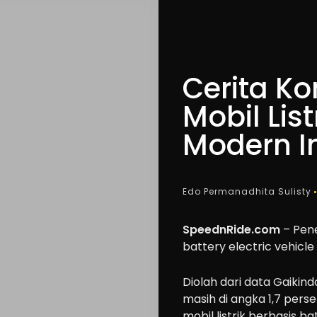
Cerita K
Mobil Lis
Modern In
Edo Permanadhita Sulisty
SpeednRide.com
– Pene
battery electric vehicle
Diolah dari data Gaikin
masih di angka 1,7 per
mobil listrik berbasis b