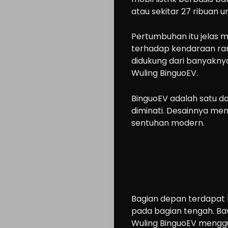
atau sekitar 27 ribuan un
Pertumbuhan itu jelas
terhadap kendaraan ra
didukung dari banyaknya p
Wuling BinguoEV.
BinguoEV adalah satu dar
diminati. Desainnya me
sentuhan modern.
Bagian depan terdapat
pada bagian tengah. Baw
Wuling BinguoEV menggu