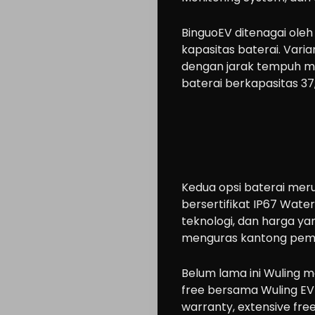
Lifestyle
BinguoEV ditenagai oleh
About
kapasitas baterai. Vari
us
dengan jarak tempuh m
baterai berkapasitas 3
Search
Kedua opsi baterai mer
bersertifikat IP67 Wate
teknologi, dan harga yan
menguras kantong pemi
Belum lama ini Wuling 
free bersama Wuling EV 
warranty, extensive fre