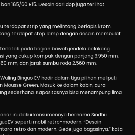
 ban 185/60 R15. Desain dari dop juga terlihat
 terdapat strip yang melintang berlapis krom.
kang terdapat stop lamp dengan desain membulat.
 terletak pada bagian bawah jendela belakang.
nsi yang cukup kompak dengan panjang 3.950 mm,
1.580 mm, dan jarak sumbu roda 2.560 mm.
Wuling Binguo EV hadir dalam tiga pilihan meliputi
dan Mousse Green. Masuk ke dalam kabin, aura
ng sederhana. Kapasitasnya bisa menampung lima
terior ini diakui konsumennya bernama Sindhu.
nguoEV seperti mobil retro-modern. “Desain
ntara retro dan modern. Gede juga bagasinya,” kata